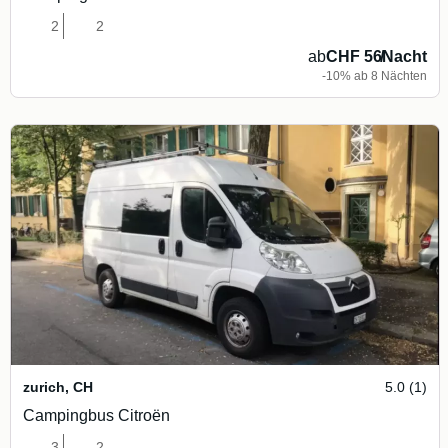
2
2
ab
CHF 56
/
Nacht
-10% ab 8 Nächten
zurich
,
CH
5.0 (1)
Campingbus Citroën
3
2