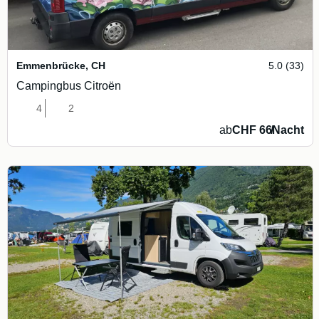
Emmenbrücke
,
CH
5.0 (33)
Campingbus Citroën
4
2
ab
CHF 66
/
Nacht