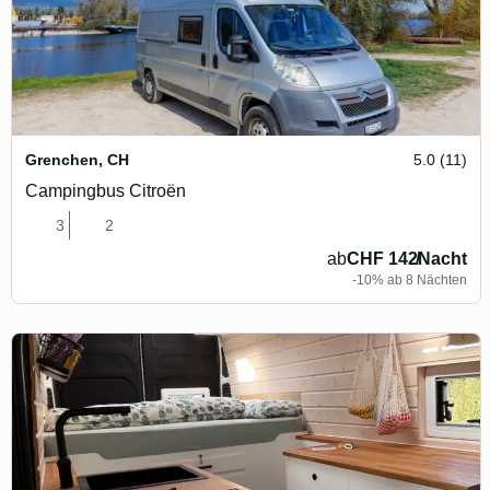
Grenchen
,
CH
5.0 (11)
Campingbus Citroën
3
2
ab
CHF 142
/
Nacht
-10% ab 8 Nächten