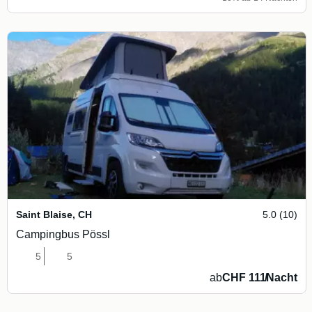
Saint Blaise
,
CH
5.0 (10)
Campingbus Pössl
5
5
ab
CHF 111
/
Nacht