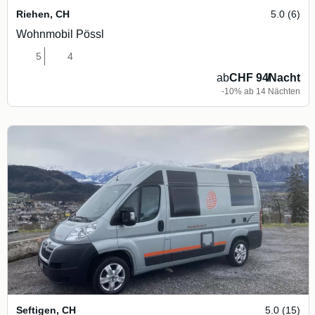
Riehen
,
CH
5.0 (6)
Wohnmobil Pössl
5
4
ab
CHF 94
/
Nacht
-10% ab 14 Nächten
Seftigen
,
CH
5.0 (15)