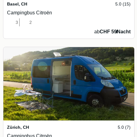
Basel
,
CH
5.0 (15)
Campingbus Citroën
3
2
ab
CHF 59
/
Nacht
Zürich
,
CH
5.0 (7)
Campingbus Citroën