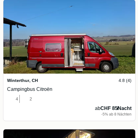
Winterthur
,
CH
4.8 (4)
Campingbus Citroën
4
2
ab
CHF 85
/
Nacht
-5% ab 8 Nächten