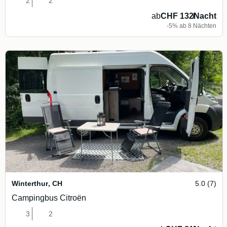
2
2
ab
CHF 132
/
Nacht
-5% ab 8 Nächten
Winterthur
,
CH
5.0 (7)
Campingbus Citroën
3
2