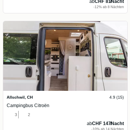
ab
CHF 81
/
Nacht
-12% ab 8 Nächten
Allschwil
,
CH
4.9 (15)
Campingbus Citroën
3
2
ab
CHF 147
/
Nacht
-10% ab 14 Nächten