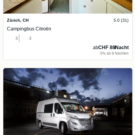
Zürich
,
CH
5.0 (31)
Campingbus Citroën
3
3
ab
CHF 88
/
Nacht
-5% ab 8 Nächten