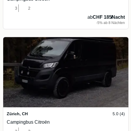
3
2
ab
CHF 185
/
Nacht
-5% ab 8 Nächten
Zürich
,
CH
5.0 (4)
Campingbus Citroën