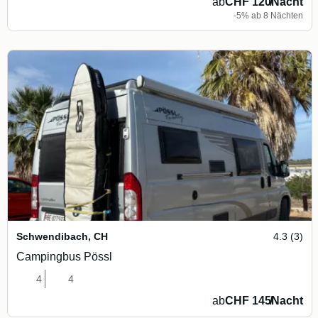
ab
CHF 120
/
Nacht
-5% ab 8 Nächten
Schwendibach
,
CH
4.3 (3)
Campingbus Pössl
4
4
ab
CHF 145
/
Nacht