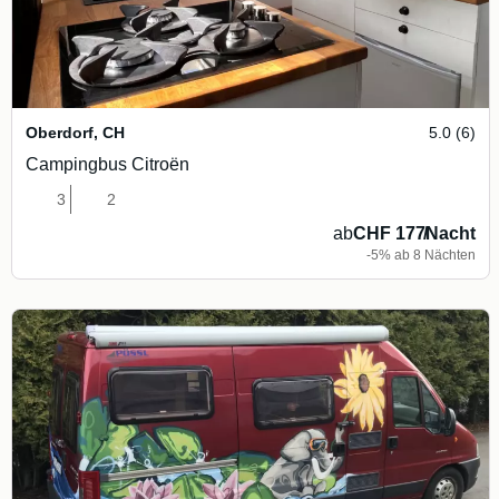
Oberdorf
,
CH
5.0 (6)
Campingbus Citroën
3
2
ab
CHF 177
/
Nacht
-5% ab 8 Nächten