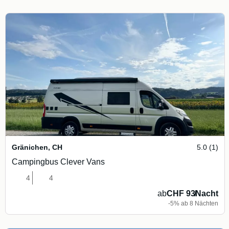
Gränichen
,
CH
5.0 (1)
Campingbus Clever Vans
4
4
ab
CHF 93
/
Nacht
-5% ab 8 Nächten