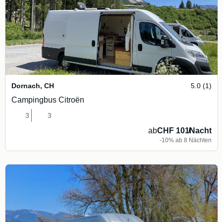
Dornach
,
CH
5.0 (1)
Campingbus Citroën
3
3
ab
CHF 101
/
Nacht
-10% ab 8 Nächten