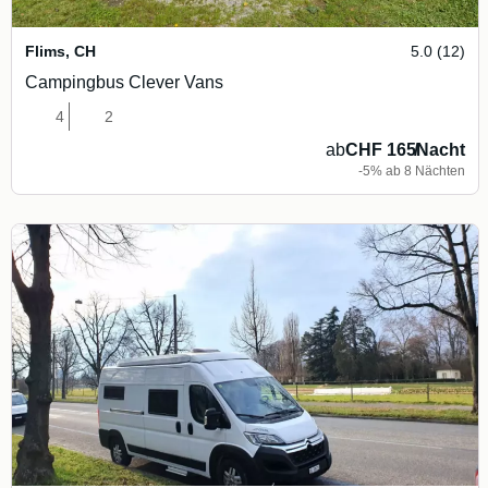
Flims
,
CH
5.0 (12)
Campingbus Clever Vans
4
2
ab
CHF 165
/
Nacht
-5% ab 8 Nächten