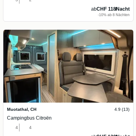
ab
CHF 118
/
Nacht
-10% ab 8 Nächten
Muotathal
,
CH
4.9 (13)
Campingbus Citroën
4
4