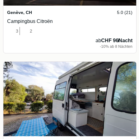
Genève
,
CH
5.0 (21)
Campingbus Citroën
3
2
ab
CHF 96
/
Nacht
-10% ab 8 Nächten