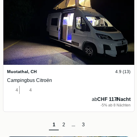
Muotathal
,
CH
4.9 (13)
Campingbus Citroën
4
4
ab
CHF 117
/
Nacht
-5% ab 8 Nächten
1
2
...
3