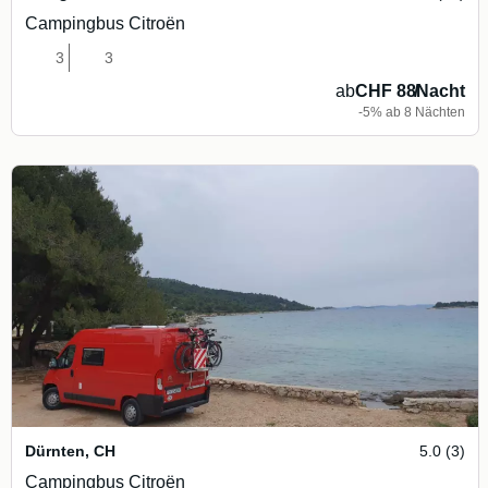
Campingbus Citroën
3
3
ab
CHF 88
/
Nacht
-5% ab 8 Nächten
Dürnten
,
CH
5.0 (3)
Campingbus Citroën