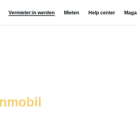
Vermieter:in werden
Mieten
Help center
Maga
zliches Einkommen
nmobil
ten und dir Geld einbringen – inklusive