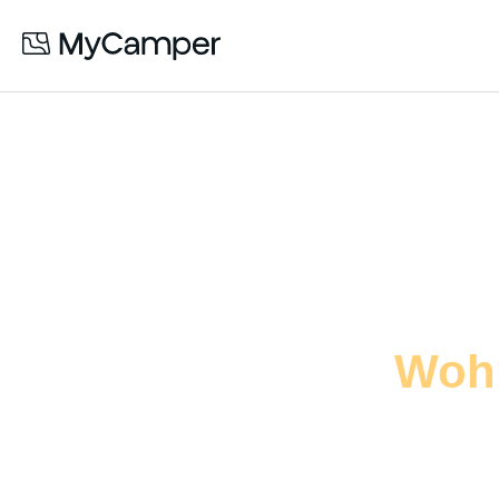
Verdiene zusät
Woh
mit deinem
Dein Fahrzeug kann anderen Freude berei
Vollkaskoversicherung.