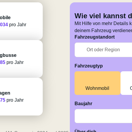
Wie viel kannst 
bile
Mit Hilfe von mehr Details 
'034
pro Jahr
deinem Fahrzeug verdienen
Fahrzeugstandort
gbusse
685
pro Jahr
Fahrzeugtyp
Wohnmobil
agen
175
pro Jahr
Baujahr
Über dich