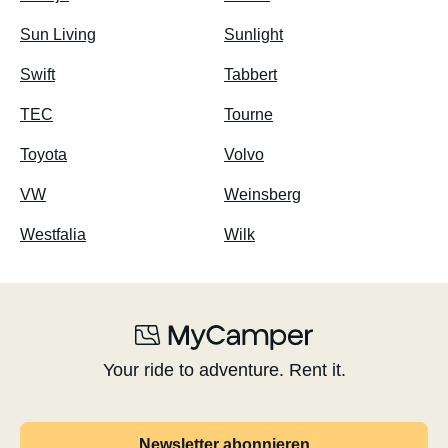
Sun Living
Sunlight
Swift
Tabbert
TEC
Tourne
Toyota
Volvo
VW
Weinsberg
Westfalia
Wilk
Your ride to adventure. Rent it.
Newsletter abonnieren