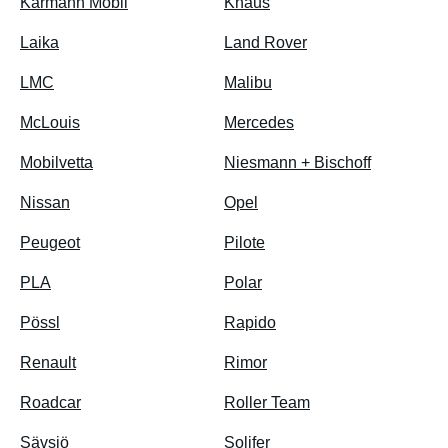
Karmann Mobil
Knaus
Laika
Land Rover
LMC
Malibu
McLouis
Mercedes
Mobilvetta
Niesmann + Bischoff
Nissan
Opel
Peugeot
Pilote
PLA
Polar
Pössl
Rapido
Renault
Rimor
Roadcar
Roller Team
Sävsjö
Solifer