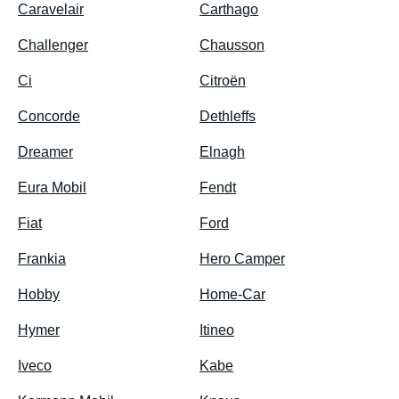
Caravelair
Carthago
Challenger
Chausson
Ci
Citroën
Concorde
Dethleffs
Dreamer
Elnagh
Eura Mobil
Fendt
Fiat
Ford
Frankia
Hero Camper
Hobby
Home‑Car
Hymer
Itineo
Iveco
Kabe