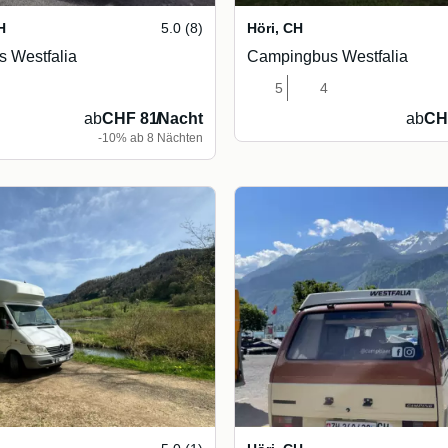
H
5.0 (8)
Höri
,
CH
 Westfalia
Campingbus Westfalia
5
4
ab
CHF 81
/
Nacht
ab
CH
-10% ab 8 Nächten