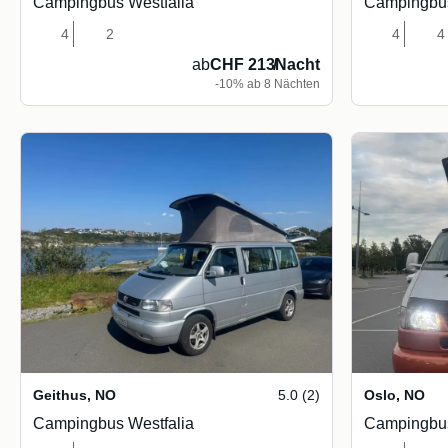
Campingbus Westfalia
Campingbus
4
2
4
4
ab
CHF 213
/
Nacht
-10% ab 8 Nächten
Geithus
,
NO
5.0 (2)
Oslo
,
NO
Campingbus Westfalia
Campingbus