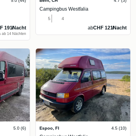
5.0 (44)
Bern
,
CH
4.7 (3)
Campingbus Westfalia
5
4
F 191
/
Nacht
ab
CHF 121
/
Nacht
 ab 14 Nächten
5.0 (6)
Espoo
,
FI
4.5 (10)