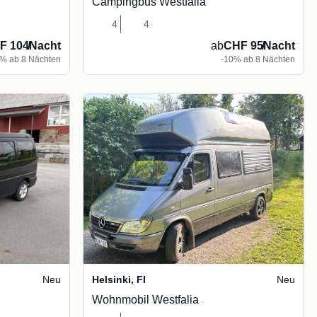
Campingbus Westfalia
4
4
F 104
/
Nacht
ab
CHF 95
/
Nacht
% ab 8 Nächten
-10% ab 8 Nächten
Neu
Helsinki
,
FI
Neu
Wohnmobil Westfalia