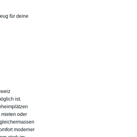
eug für deine
hweiz
glich ist.
eheimplätzen
 mieten oder
n gleichermassen
Komfort moderner