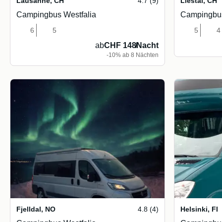
Lausanne
,
CH
4.7 (9)
Liestal
,
CH
Campingbus Westfalia
Campingbus
6
5
5
4
ab
CHF 148
/
Nacht
-10% ab 8 Nächten
Fjelldal
,
NO
4.8 (4)
Helsinki
,
FI