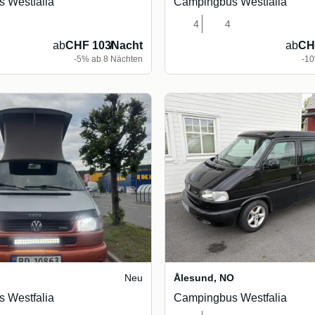
 Westfalia
Campingbus Westfalia
4
4
ab
CHF 103
/
Nacht
ab
CH
-5% ab 8 Nächten
-10
Neu
Ålesund
,
NO
 Westfalia
Campingbus Westfalia