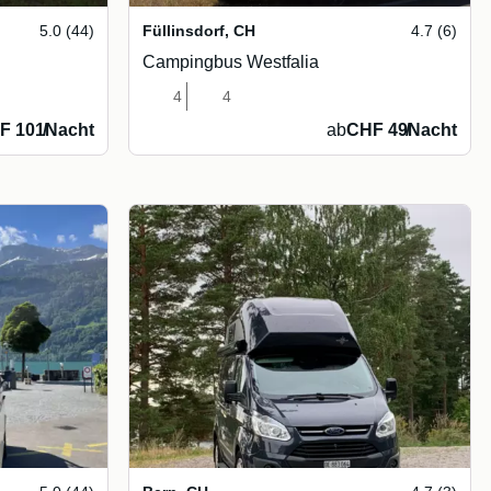
5.0 (44)
Füllinsdorf
,
CH
4.7 (6)
Campingbus Westfalia
4
4
F 101
/
Nacht
ab
CHF 49
/
Nacht