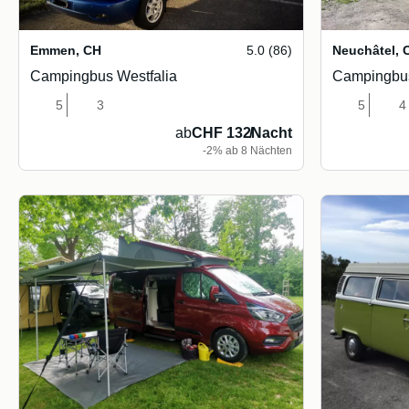
Emmen
,
CH
5.0 (86)
Neuchâtel
,
Campingbus Westfalia
Campingbus
5
3
5
4
ab
CHF 132
/
Nacht
-2% ab 8 Nächten