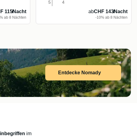
5
4
F 115
/
Nacht
ab
CHF 143
/
Nacht
% ab 8 Nächten
-10% ab 8 Nächten
Entdecke Nomady
inbegriffen
im