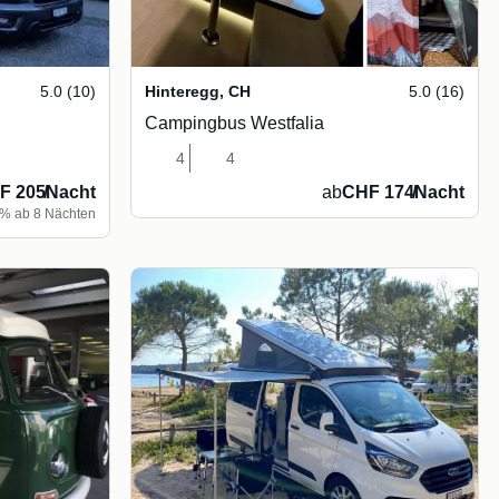
5.0 (10)
Hinteregg
,
CH
5.0 (16)
Campingbus Westfalia
4
4
F 205
/
Nacht
ab
CHF 174
/
Nacht
5% ab 8 Nächten