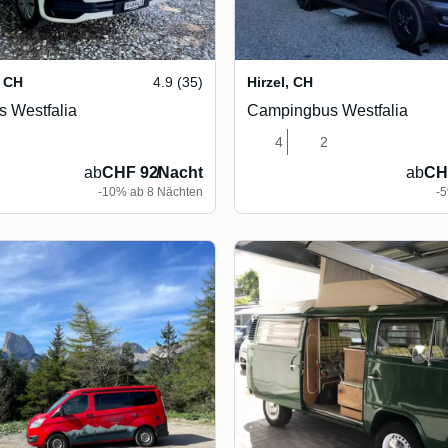
CH
4.9 (35)
Hirzel
,
CH
 Westfalia
Campingbus Westfalia
4
2
ab
CHF 92
/
Nacht
ab
CH
-10% ab 8 Nächten
-