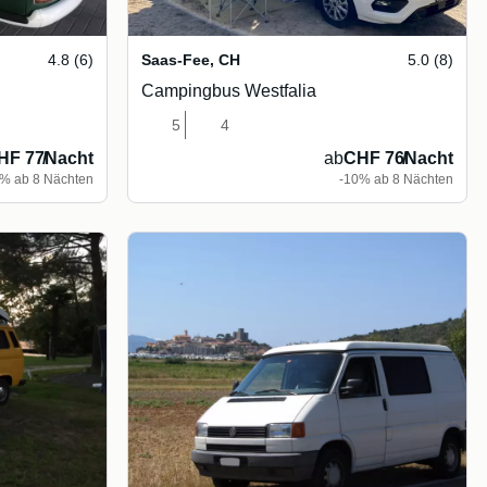
4.8 (6)
Saas-Fee
,
CH
5.0 (8)
Campingbus Westfalia
5
4
HF 77
/
Nacht
ab
CHF 76
/
Nacht
% ab 8 Nächten
-10% ab 8 Nächten