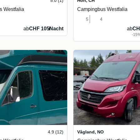
5.0 (1)
Höri
,
CH
 Westfalia
Campingbus Westfalia
5
4
ab
CHF 105
/
Nacht
ab
CH
-15%
4.9 (12)
Vågland
,
NO