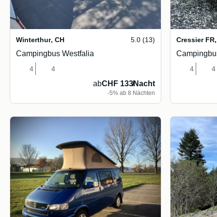
Winterthur
,
CH
5.0 (13)
Cressier FR
,
Campingbus Westfalia
Campingbus
4
4
4
4
ab
CHF 133
/
Nacht
-5% ab 8 Nächten