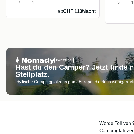
7
4
5
4
ab
CHF 110
/
Nacht
PARTNER
Hast du den Camper? Jetzt finde 
Stellplatz.
Idyllische Campingplätze in ganz Europa, die du in wenigen M
Werde Teil von
Campingfahrzeu