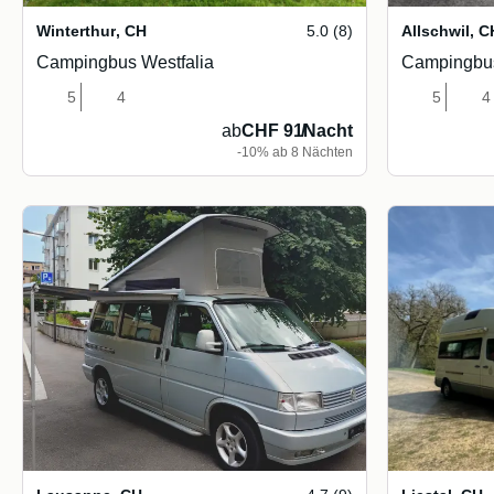
Winterthur
,
CH
5.0 (8)
Allschwil
,
C
Campingbus Westfalia
Campingbus
5
4
5
4
ab
CHF 91
/
Nacht
-10% ab 8 Nächten