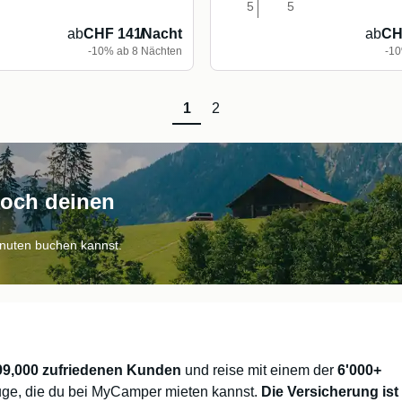
5
5
ab
CHF 141
/
Nacht
ab
CH
-10% ab 8 Nächten
-10
1
2
noch deinen
inuten buchen kannst.
99,000 zufriedenen Kunden
und reise mit einem der
6'000+
ge, die du bei MyCamper mieten kannst.
Die Versicherung ist 