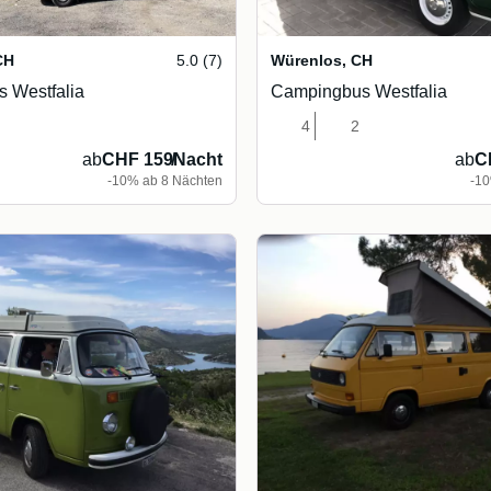
CH
5.0 (7)
Würenlos
,
CH
 Westfalia
Campingbus Westfalia
4
2
ab
CHF 159
/
Nacht
ab
C
-10% ab 8 Nächten
-10