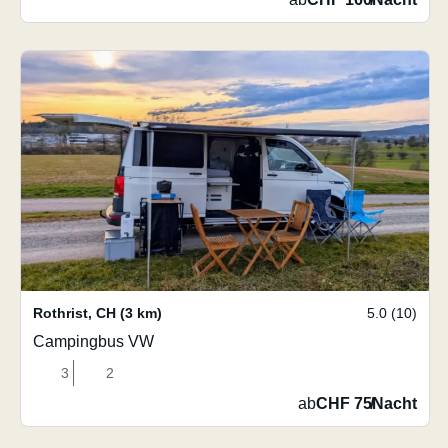
Rothrist
,
CH
(3 km)
5.0 (10)
Campingbus VW
3
2
ab
CHF 75
/
Nacht