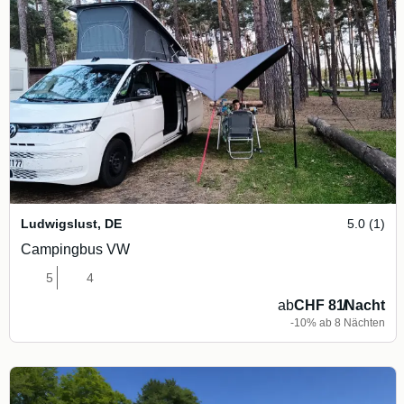
Ludwigslust
,
DE
5.0 (1)
Campingbus VW
5
4
ab
CHF 81
/
Nacht
-10% ab 8 Nächten