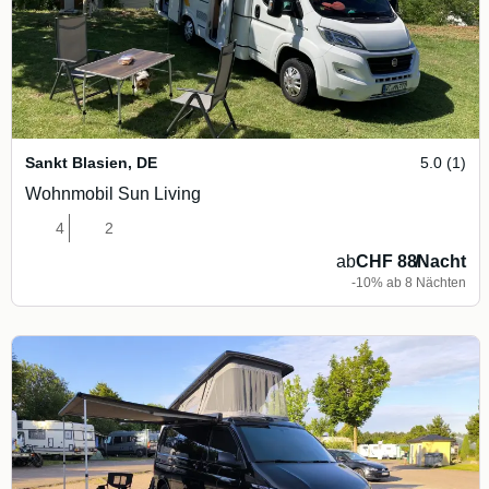
Sankt Blasien
,
DE
5.0 (1)
Wohnmobil Sun Living
4
2
ab
CHF 88
/
Nacht
-10% ab 8 Nächten