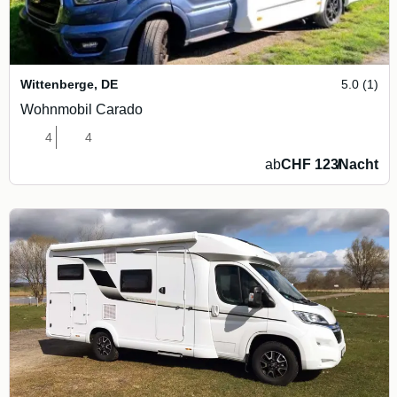
Wittenberge
,
DE
5.0 (1)
Wohnmobil Carado
4
4
ab
CHF 123
/
Nacht