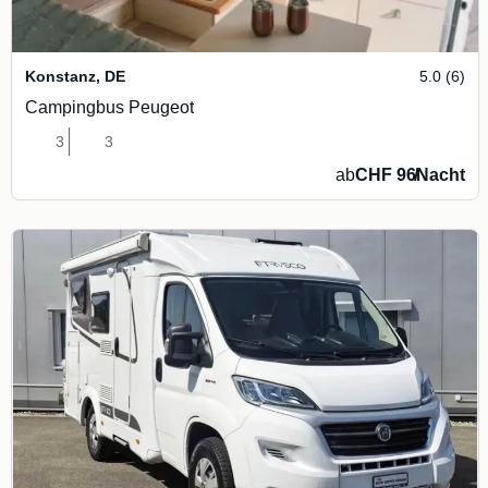
Konstanz
,
DE
5.0 (6)
Campingbus Peugeot
3
3
ab
CHF 96
/
Nacht