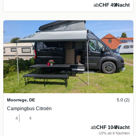
ab
CHF 49
/
Nacht
Moorrege
,
DE
5.0 (2)
Campingbus Citroën
4
4
ab
CHF 104
/
Nacht
-10% ab 8 Nächten