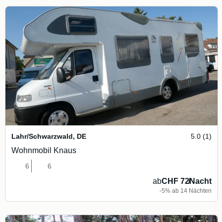
Lahr/Schwarzwald
,
DE
5.0 (1)
Wohnmobil Knaus
6
6
ab
CHF 72
/
Nacht
-5% ab 14 Nächten