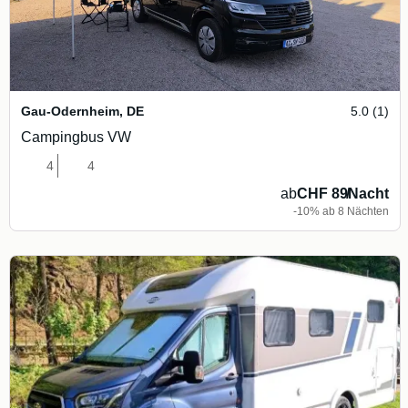
Gau-Odernheim
,
DE
5.0 (1)
Campingbus VW
4
4
ab
CHF 89
/
Nacht
-10% ab 8 Nächten