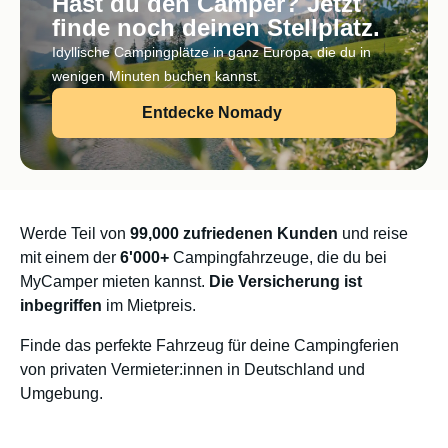
Hast du den Camper? Jetzt
finde noch deinen Stellplatz.
Idyllische Campingplätze in ganz Europa, die du in
wenigen Minuten buchen kannst.
Entdecke Nomady
Werde Teil von
99,000 zufriedenen Kunden
und reise
mit einem der
6'000+
Campingfahrzeuge, die du bei
MyCamper mieten kannst.
Die Versicherung ist
inbegriffen
im Mietpreis.
Finde das perfekte Fahrzeug für deine Campingferien
von privaten Vermieter:innen in Deutschland und
Umgebung.