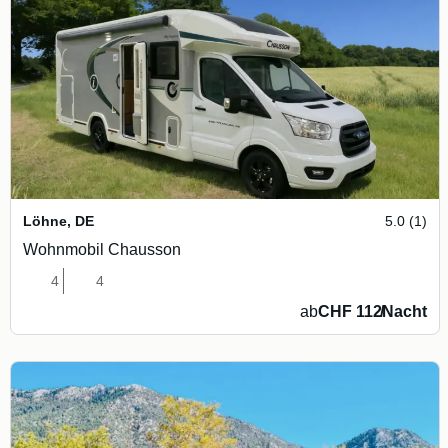
Löhne
,
DE
5.0 (1)
Wohnmobil Chausson
4
4
ab
CHF 112
/
Nacht