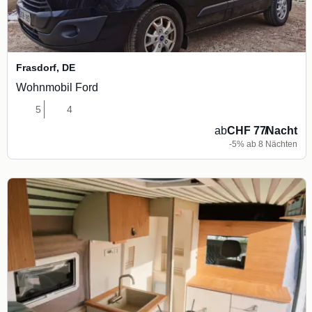
Frasdorf
,
DE
Wohnmobil Ford
5
4
ab
CHF 77
/
Nacht
-5% ab 8 Nächten