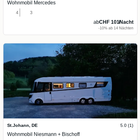
Wohnmobil Mercedes
4
3
ab
CHF 101
/
Nacht
-10% ab 14 Nächten
St.Johann
,
DE
5.0 (1)
Wohnmobil Niesmann + Bischoff