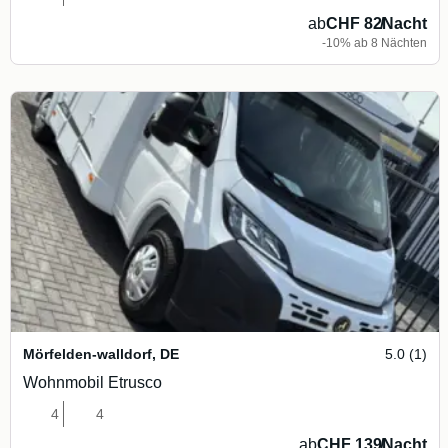
ab
CHF 82
/
Nacht
-10% ab 8 Nächten
Mörfelden-walldorf
,
DE
5.0 (1)
Wohnmobil Etrusco
4
4
ab
CHF 139
/
Nacht