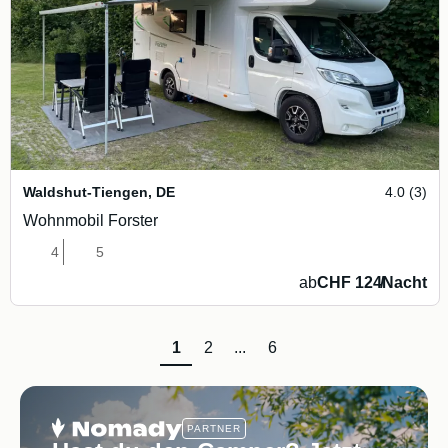
Waldshut-Tiengen
,
DE
4.0 (3)
Wohnmobil Forster
4
5
ab
CHF 124
/
Nacht
1
2
...
6
PARTNER