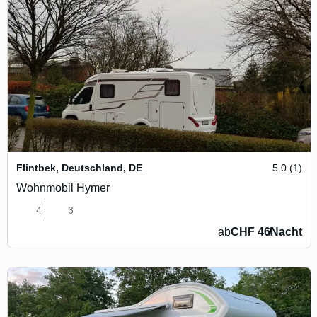
Flintbek, Deutschland
,
DE
5.0 (1)
Wohnmobil Hymer
4
3
ab
CHF 46
/
Nacht