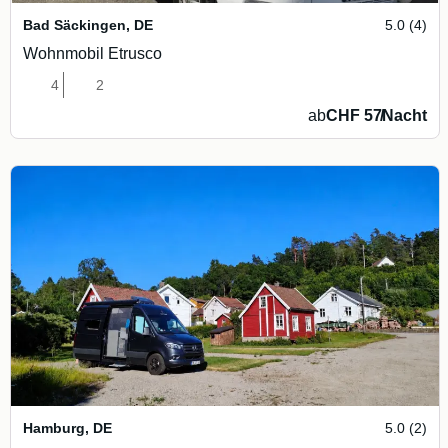
Bad Säckingen
,
DE
5.0 (4)
Wohnmobil Etrusco
4
2
ab
CHF 57
/
Nacht
Hamburg
,
DE
5.0 (2)