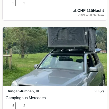
3
3
ab
CHF 115
/
Nacht
-10% ab 8 Nächten
Efringen-Kirchen
,
DE
5.0 (2)
Campingbus Mercedes
5
2