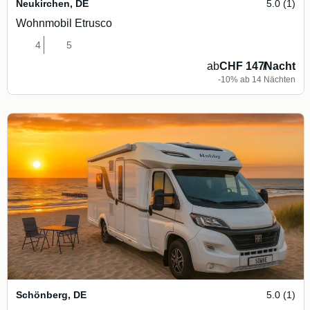
Neukirchen
,
DE
5.0 (1)
Wohnmobil Etrusco
4
5
ab
CHF 147
/
Nacht
-10% ab 14 Nächten
Schönberg
,
DE
5.0 (1)