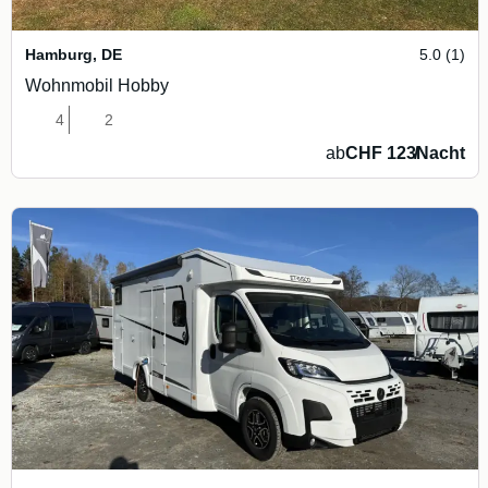
Hamburg
,
DE
5.0 (1)
Wohnmobil Hobby
4
2
ab
CHF 123
/
Nacht