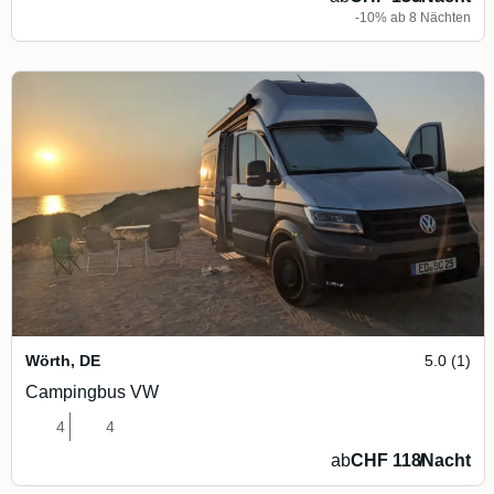
-10% ab 8 Nächten
Wörth
,
DE
5.0 (1)
Campingbus VW
4
4
ab
CHF 118
/
Nacht