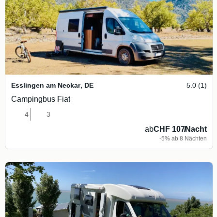
Esslingen am Neckar
,
DE
5.0 (1)
Campingbus Fiat
4
3
ab
CHF 107
/
Nacht
-5% ab 8 Nächten