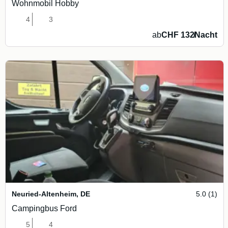
Wohnmobil Hobby
4
3
ab
CHF 132
/
Nacht
Neuried-Altenheim
,
DE
5.0 (1)
Campingbus Ford
5
4