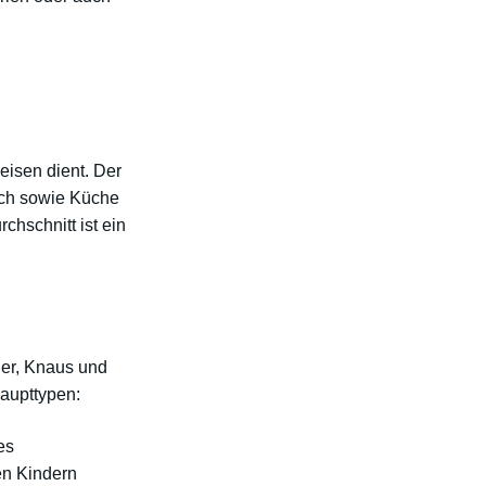
isen dient. Der
ich sowie Küche
hschnitt ist ein
ner, Knaus und
Haupttypen:
es
en Kindern