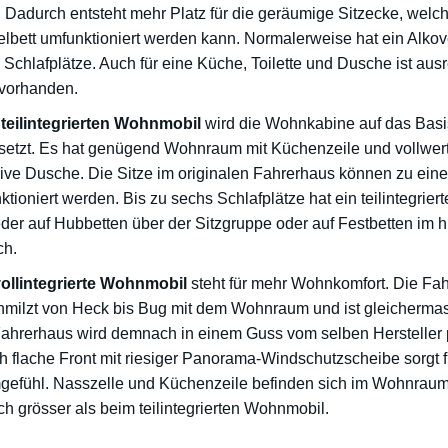
t. Dadurch entsteht mehr Platz für die geräumige Sitzecke, wel
lbett umfunktioniert werden kann. Normalerweise hat ein Alko
 Schlafplätze. Auch für eine Küche, Toilette und Dusche ist aus
 vorhanden.
teilintegrierten Wohnmobil
wird die Wohnkabine auf das Bas
setzt. Es hat genügend Wohnraum mit Küchenzeile und vollwert
sive Dusche. Die Sitze im originalen Fahrerhaus können zu eine
ktioniert werden. Bis zu sechs Schlafplätze hat ein teilintegrie
der auf Hubbetten über der Sitzgruppe oder auf Festbetten im h
ch.
ollintegrierte Wohnmobil
steht für mehr Wohnkomfort. Die Fa
hmilzt von Heck bis Bug mit dem Wohnraum und ist gleichermass
ahrerhaus wird demnach in einem Guss vom selben Hersteller p
ch flache Front mit riesiger Panorama-Windschutzscheibe sorgt fü
efühl. Nasszelle und Küchenzeile befinden sich im Wohnraum, 
ich grösser als beim teilintegrierten Wohnmobil.