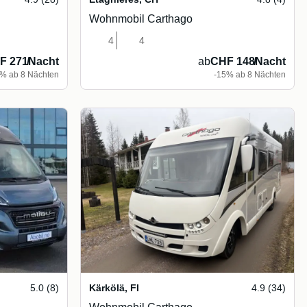
Wohnmobil Carthago
4
4
F 271
/
Nacht
ab
CHF 148
/
Nacht
5% ab 8 Nächten
-15% ab 8 Nächten
5.0 (8)
Kärkölä
,
FI
4.9 (34)