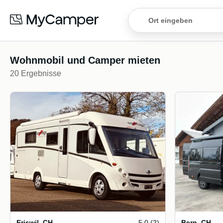
Wohnmobil und Camper mieten
20 Ergebnisse
Eriswil
,
CH
5.0 (2)
Bern
,
CH