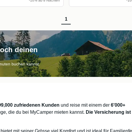
-10% ab 8 Nächten
-10
1
noch deinen
inuten buchen kannst.
99,000 zufriedenen Kunden
und reise mit einem der
6'000+
ge, die du bei MyCamper mieten kannst.
Die Versicherung ist 
etet mit seiner Grösse viel Komfort und ist ideal für Familienf