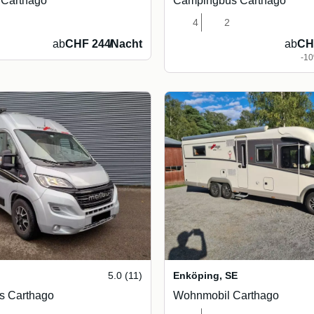
Carthago
Campingbus Carthago
4
2
ab
CHF 244
/
Nacht
ab
CH
-10
5.0 (11)
Enköping
,
SE
s Carthago
Wohnmobil Carthago