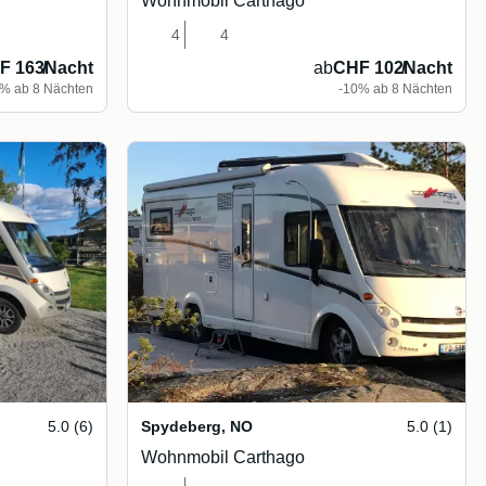
Wohnmobil Carthago
4
4
F 163
/
Nacht
ab
CHF 102
/
Nacht
% ab 8 Nächten
-10% ab 8 Nächten
5.0 (6)
Spydeberg
,
NO
5.0 (1)
Wohnmobil Carthago