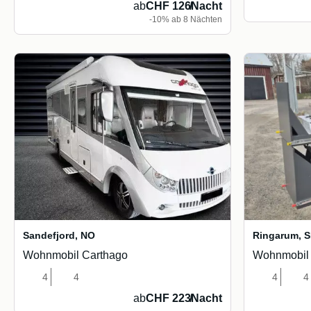
ab
CHF 126
/
Nacht
-10% ab 8 Nächten
Sandefjord
,
NO
Ringarum
,
S
Wohnmobil Carthago
Wohnmobil 
4
4
4
4
ab
CHF 223
/
Nacht