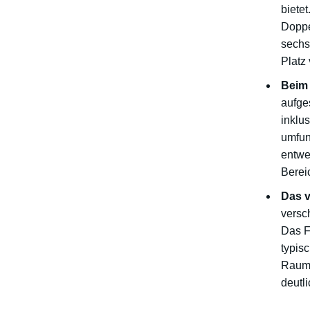
biete
Doppe
sechs
Platz
Beim 
aufge
inklu
umfun
entwe
Berei
Das v
versc
Das F
typis
Raumg
deutl