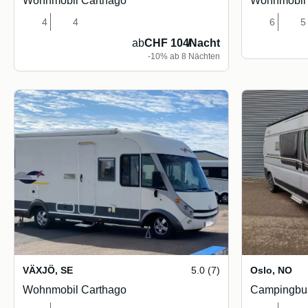
Wohnmobil Carthago
Wohnmobil 
4
4
6
5
ab
CHF 104
/
Nacht
-10% ab 8 Nächten
VÄXJÖ
,
SE
5.0 (7)
Oslo
,
NO
Wohnmobil Carthago
Campingbu