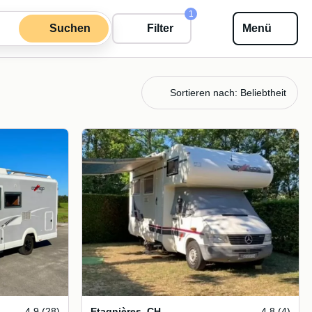
1
Suchen
Filter
Menü
Sortieren nach: Beliebtheit
4.9 (28)
Etagnières
,
CH
4.8 (4)