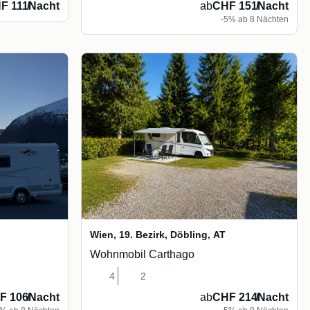
F 111
/
Nacht
ab
CHF 151
/
Nacht
-5% ab 8 Nächten
Wien, 19. Bezirk, Döbling
,
AT
Wohnmobil Carthago
4
2
F 106
/
Nacht
ab
CHF 214
/
Nacht