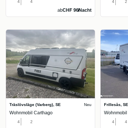
4
4
4
2
ab
CHF 96
/
Nacht
Träslövsläge (Varberg)
,
SE
Neu
Frillesås
,
S
Wohnmobil Carthago
Wohnmobil 
4
2
4
4