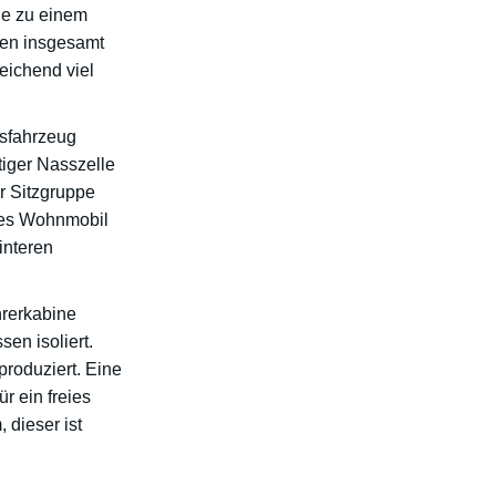
che zu einem
ven insgesamt
reichend viel
isfahrzeug
iger Nasszelle
r Sitzgruppe
rtes Wohnmobil
interen
hrerkabine
en isoliert.
roduziert. Eine
r ein freies
dieser ist