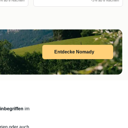
% ab 8 Nächten
-5% ab 8 Nächten
Entdecke Nomady
inbegriffen
im
erien oder auch