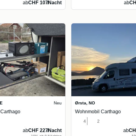
ab
CHF 107
/
Nacht
ab
CH
E
Neu
Ørsta
,
NO
Carthago
Wohnmobil Carthago
4
2
ab
CHF 227
/
Nacht
ab
CH