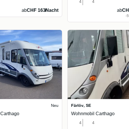
4
4
ab
CHF 163
/
Nacht
ab
CH
-
E
Neu
Färlöv
,
SE
Carthago
Wohnmobil Carthago
4
4