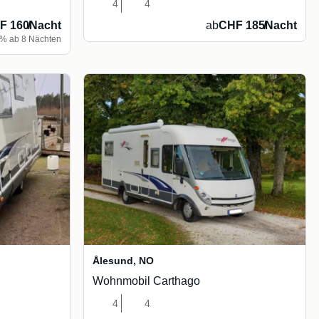
4
4
F 160
/
Nacht
ab
CHF 185
/
Nacht
5% ab 8 Nächten
Ålesund
,
NO
Wohnmobil Carthago
4
4