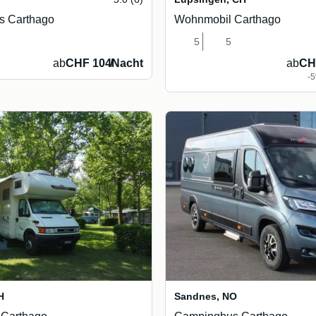
s Carthago
Wohnmobil Carthago
5
5
ab
CHF 104
/
Nacht
ab
CH
-
H
Sandnes
,
NO