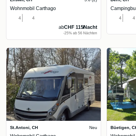
Wohnmobil Carthago
Campingbu
4
4
4
4
ab
CHF 115
/
Nacht
-25% ab 56 Nächten
St.Antoni
,
CH
Neu
Büetigen
,
C