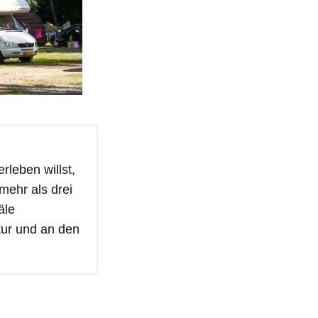
leben willst,
mehr als drei
äle
tur und an den