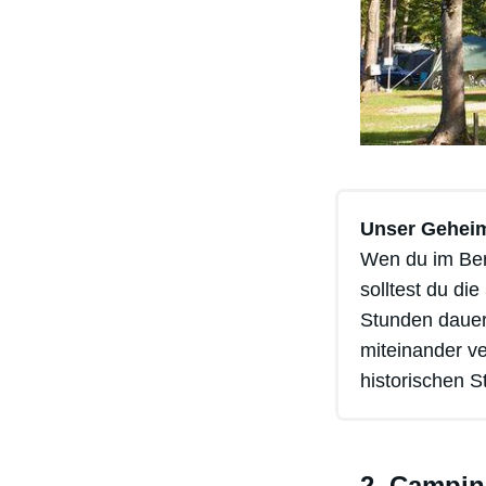
Unser Geheim
Wen du im Ber
solltest du di
Stunden dauert
miteinander ve
historischen 
2. Campin