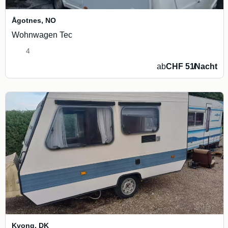
Ågotnes
,
NO
Wohnwagen Tec
4
ab
CHF 51
/
Nacht
Kvong
,
DK