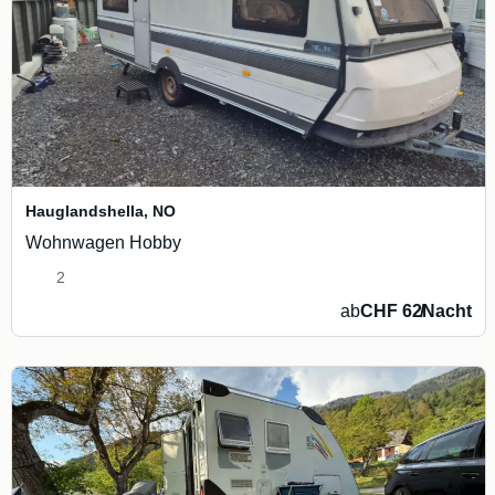
Hauglandshella
,
NO
Wohnwagen Hobby
2
ab
CHF 62
/
Nacht