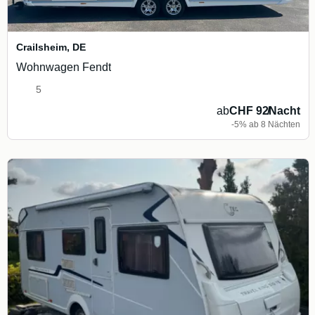
Crailsheim
,
DE
Wohnwagen Fendt
5
ab
CHF 92
/
Nacht
-5% ab 8 Nächten