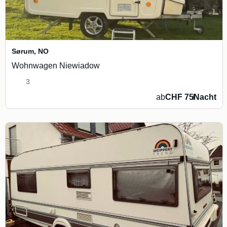
Sørum
,
NO
Wohnwagen Niewiadow
3
ab
CHF 75
/
Nacht