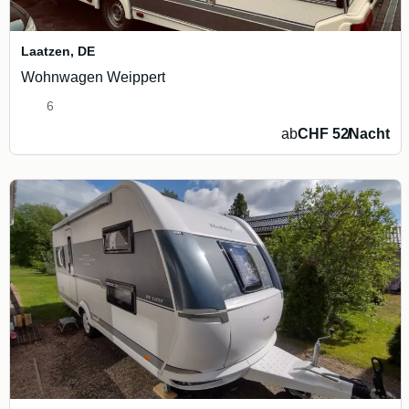
Laatzen
,
DE
Wohnwagen Weippert
6
ab
CHF 52
/
Nacht