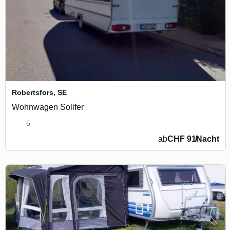
Robertsfors
,
SE
Wohnwagen Solifer
5
ab
CHF 91
/
Nacht