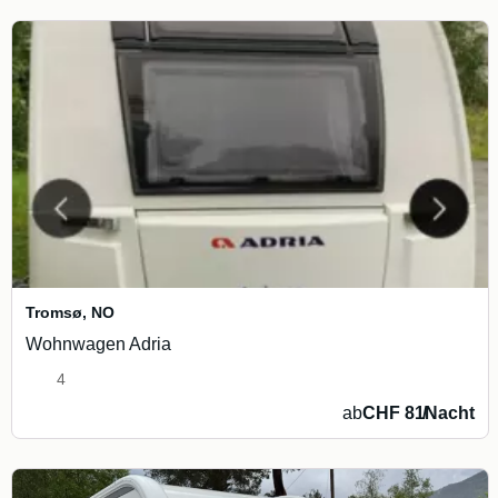
Tromsø
,
NO
Wohnwagen Adria
4
ab
CHF 81
/
Nacht