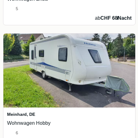
5
ab
CHF 68
/
Nacht
Meinhard
,
DE
Wohnwagen Hobby
6