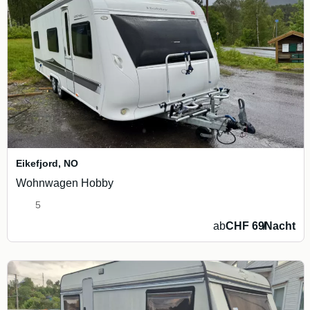
Eikefjord
,
NO
Wohnwagen Hobby
5
ab
CHF 69
/
Nacht