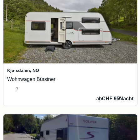
Kjølsdalen
,
NO
Wohnwagen Bürstner
7
ab
CHF 95
/
Nacht