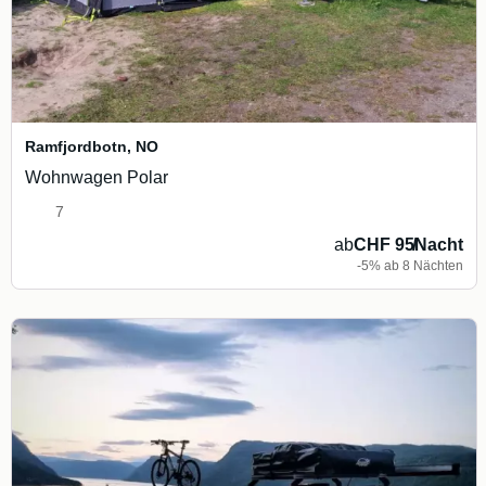
Ramfjordbotn
,
NO
Wohnwagen Polar
7
ab
CHF 95
/
Nacht
-5% ab 8 Nächten