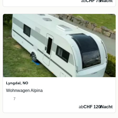
ab
CHF 75
/
Nacht
Lyngdal
,
NO
Wohnwagen Alpina
7
ab
CHF 120
/
Nacht