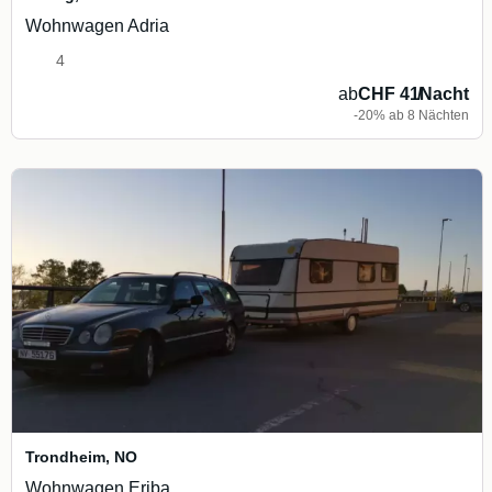
Wohnwagen Adria
4
ab
CHF 41
/
Nacht
-20% ab 8 Nächten
Trondheim
,
NO
Wohnwagen Eriba