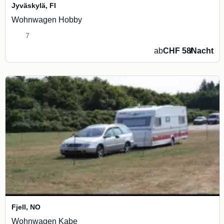
Jyväskylä
,
FI
Wohnwagen Hobby
7
ab
CHF 58
/
Nacht
Fjell
,
NO
Wohnwagen Kabe