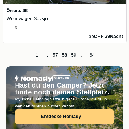
Örebro
,
SE
Wohnwagen Sävsjö
6
ab
CHF 39
/
Nacht
1
...
57
58
59
...
64
PARTNER
Hast du den Camper? Jetzt
finde noch deinen Stellplatz.
Idyllische Campingplätze in ganz Europa, die du in
wenigen Minuten buchen kannst.
Entdecke Nomady