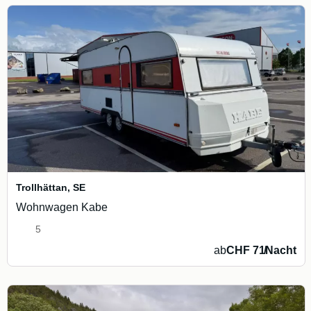
Trollhättan
,
SE
Wohnwagen Kabe
5
ab
CHF 71
/
Nacht