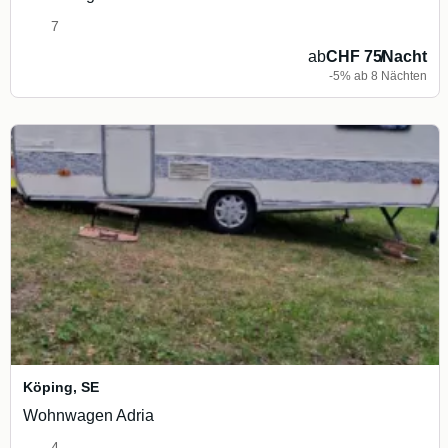
7
ab
CHF 75
/
Nacht
-5% ab 8 Nächten
Köping
,
SE
Wohnwagen Adria
4