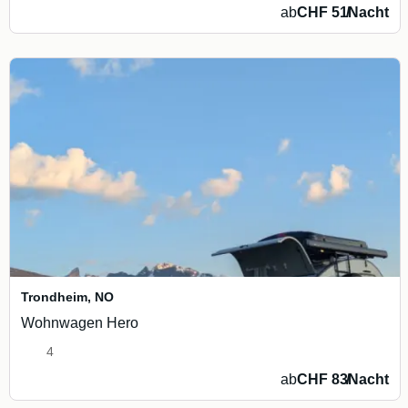
ab
CHF 51
/
Nacht
Trondheim
,
NO
Wohnwagen Hero
4
ab
CHF 83
/
Nacht