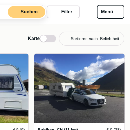
Suchen
Filter
Menü
Karte
Sortieren nach: Beliebtheit
4.9 (9)
Bubikon
,
CH
(11 km)
5.0 (38)