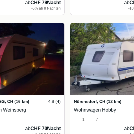
ab
CHF 79
/
Nacht
ab
C
-5% ab 8 Nächten
-10
 SG
,
CH
(16 km)
4.8 (4)
Nürensdorf
,
CH
(12 km)
 Weinsberg
Wohnwagen Hobby
1
7
ab
CHF 70
/
Nacht
ab
C