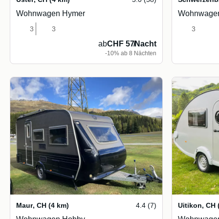
Wohnwagen Hymer
Wohnwagen
3
3
3
ab
CHF 57
/
Nacht
-10% ab 8 Nächten
Maur
,
CH
(4 km)
4.4 (7)
Uitikon
,
CH