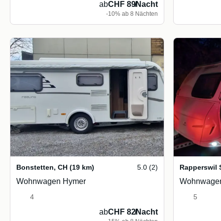
ab
CHF 89
/
Nacht
-10% ab 8 Nächten
Bonstetten
,
CH
(19 km)
5.0 (2)
Rapperswil
Wohnwagen Hymer
Wohnwagen
4
5
ab
CHF 82
/
Nacht