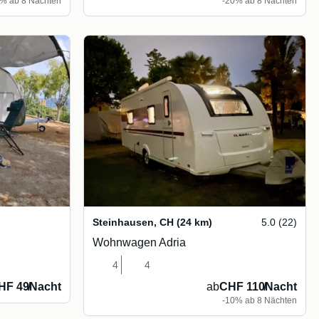
% ab 8 Nächten
-20% ab 8 Nächten
Steinhausen
,
CH
(24 km)
5.0 (22)
Wohnwagen Adria
4
4
HF 49
/
Nacht
ab
CHF 110
/
Nacht
-10% ab 8 Nächten