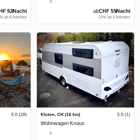
3
HF 92
/
Nacht
ab
CHF 55
/
Nacht
5% ab 8 Nächten
-10% ab 8 Nächten
5.0 (28)
Kloten
,
CH
(16 km)
5.0 (1)
Wohnwagen Knaus
5