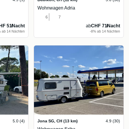
Wohnwagen Adria
6
7
HF 51
/
Nacht
ab
CHF 71
/
Nacht
 ab 14 Nächten
-8% ab 14 Nächten
5.0 (4)
Jona SG
,
CH
(13 km)
4.9 (30)