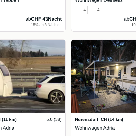
 Tabbert
Wohnwagen Dethleffs
4
4
ab
CHF 43
/
Nacht
ab
CH
-15% ab 8 Nächten
-10
H
(11 km)
5.0 (38)
Nürensdorf
,
CH
(14 km)
 Adria
Wohnwagen Adria