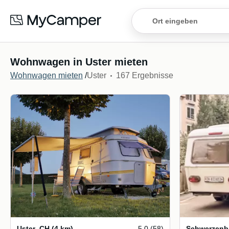
Wohnwagen in Uster mieten
Wohnwagen mieten
/
Uster
167 Ergebnisse
Uster
,
CH
(4 km)
5.0 (58)
Schwerzenb