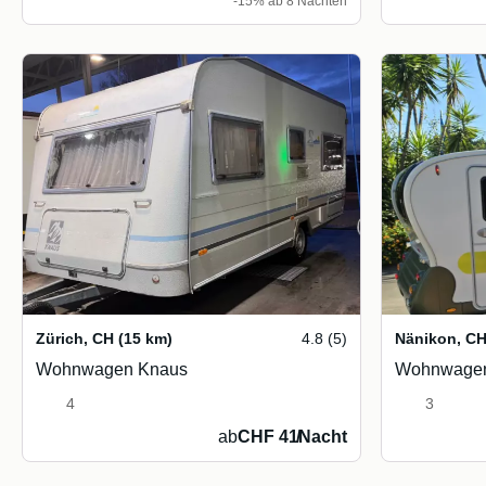
-15% ab 8 Nächten
Zürich
,
CH
(15 km)
4.8 (5)
Nänikon
,
C
Wohnwagen Knaus
Wohnwagen
4
3
ab
CHF 41
/
Nacht