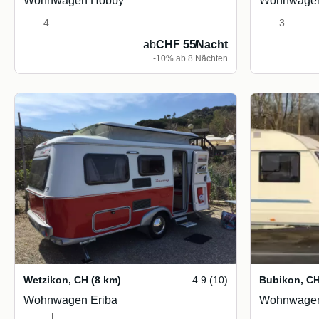
Wohnwagen Hobby
Wohnwagen
4
3
ab
CHF 55
/
Nacht
-10% ab 8 Nächten
Wetzikon
,
CH
(8 km)
4.9 (10)
Bubikon
,
C
Wohnwagen Eriba
Wohnwagen