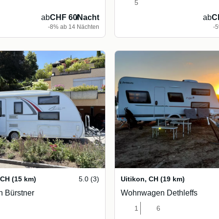
5
ab
CHF 60
/
Nacht
ab
C
-8% ab 14 Nächten
-
CH
(15 km)
5.0 (3)
Uitikon
,
CH
(19 km)
 Bürstner
Wohnwagen Dethleffs
1
6