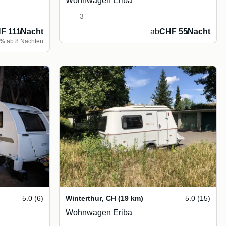
Wohnwagen Eriba
3
F 111
/
Nacht
ab
CHF 55
/
Nacht
% ab 8 Nächten
5.0 (6)
Winterthur
,
CH
(19 km)
5.0 (15)
Wohnwagen Eriba