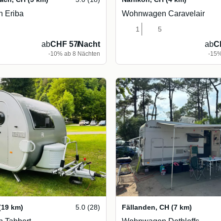
 Eriba
Wohnwagen Caravelair
1
5
ab
CHF 57
/
Nacht
ab
C
-10% ab 8 Nächten
-15%
(19 km)
5.0 (28)
Fällanden
,
CH
(7 km)