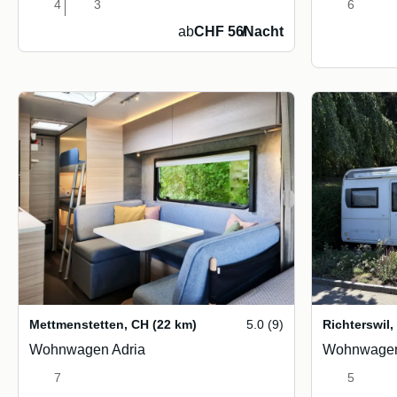
4
3
6
ab
CHF 56
/
Nacht
Mettmenstetten
,
CH
(22 km)
5.0 (9)
Richterswil
,
Wohnwagen Adria
Wohnwagen
7
5