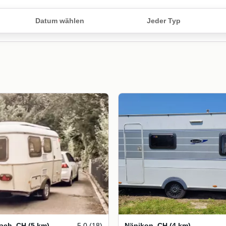
Datum wählen
Jeder Typ
ach
,
CH
(5 km)
5.0 (18)
Nänikon
,
CH
(4 km)