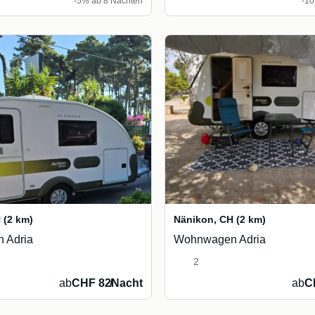
-5% ab 8 Nächten
-10
H
(2 km)
Nänikon
,
CH
(2 km)
 Adria
Wohnwagen Adria
2
ab
CHF 82
/
Nacht
ab
C