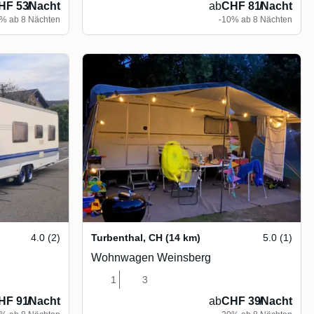
HF 53
/
Nacht
ab
CHF 81
/
Nacht
% ab 8 Nächten
-10% ab 8 Nächten
4.0 (2)
Turbenthal
,
CH
(14 km)
5.0 (1)
Wohnwagen Weinsberg
1
3
HF 91
/
Nacht
ab
CHF 39
/
Nacht