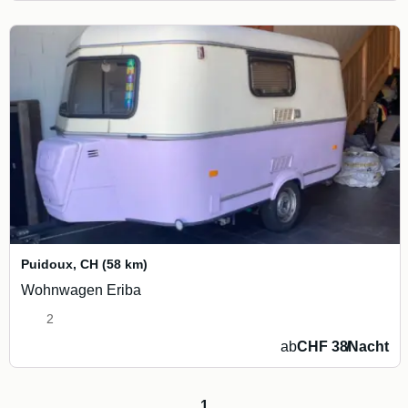
Puidoux
,
CH
(58 km)
Wohnwagen Eriba
2
ab
CHF 38
/
Nacht
1