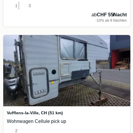
1
3
ab
CHF 55
/
Nacht
-10% ab 8 Nächten
Vufflens-la-Ville
,
CH
(51 km)
Wohnwagen Cellule pick up
2