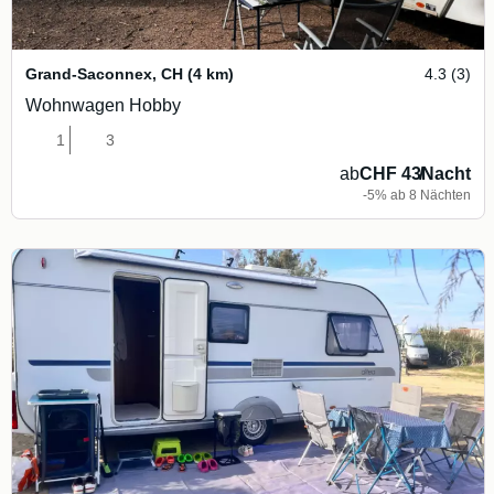
Grand-Saconnex
,
CH
(4 km)
4.3 (3)
Wohnwagen Hobby
1
3
ab
CHF 43
/
Nacht
-5% ab 8 Nächten