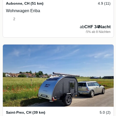
Aubonne
,
CH
(51 km)
4.9 (11)
Wohnwagen Eriba
2
ab
CHF 34
/
Nacht
-5% ab 8 Nächten
Saint-Prex
,
CH
(39 km)
5.0 (2)