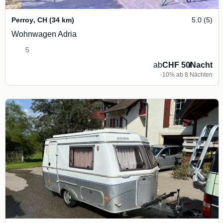
Perroy
,
CH
(34 km)
5.0 (5)
Wohnwagen Adria
5
ab
CHF 50
/
Nacht
-10% ab 8 Nächten