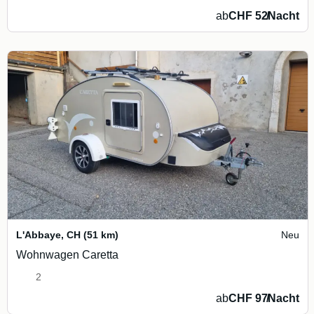
ab
CHF 52
/
Nacht
L'Abbaye
,
CH
(51 km)
Neu
Wohnwagen Caretta
2
ab
CHF 97
/
Nacht