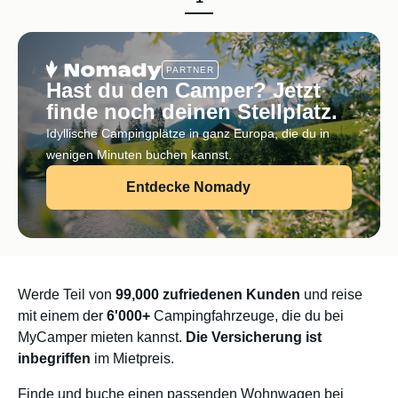
PARTNER
Hast du den Camper? Jetzt
finde noch deinen Stellplatz.
Idyllische Campingplätze in ganz Europa, die du in
wenigen Minuten buchen kannst.
Entdecke Nomady
Werde Teil von
99,000 zufriedenen Kunden
und reise
mit einem der
6'000+
Campingfahrzeuge, die du bei
MyCamper mieten kannst.
Die Versicherung ist
inbegriffen
im Mietpreis.
Finde und buche einen passenden Wohnwagen bei