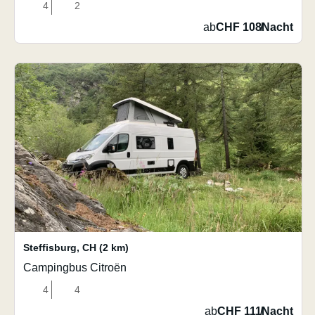
4
2
ab
CHF 108
/
Nacht
Steffisburg
,
CH
(2 km)
Campingbus Citroën
4
4
ab
CHF 111
/
Nacht