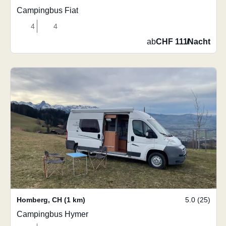
Campingbus Fiat
4
4
ab
CHF 111
/
Nacht
Homberg
,
CH
(1 km)
5.0 (25)
Campingbus Hymer