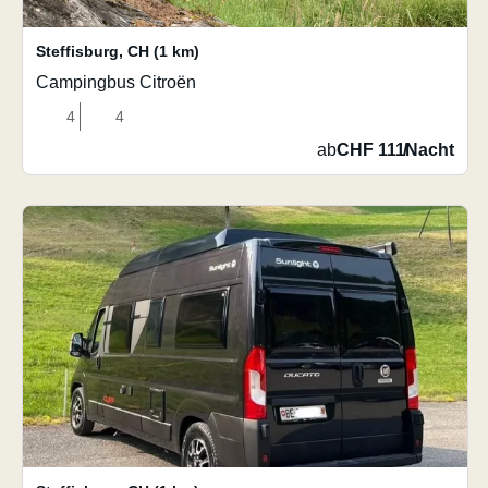
Steffisburg
,
CH
(1 km)
Campingbus Citroën
4
4
ab
CHF 111
/
Nacht