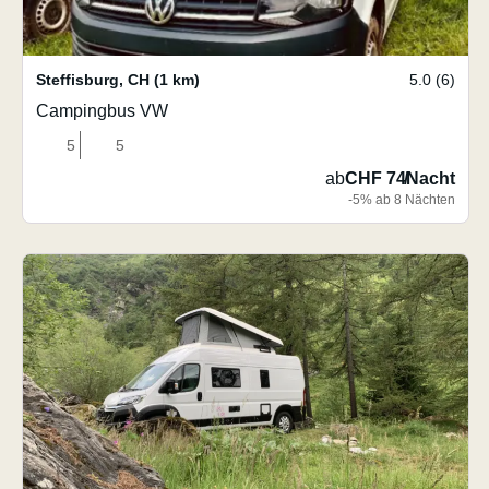
Steffisburg
,
CH
(1 km)
5.0 (6)
Campingbus VW
5
5
ab
CHF 74
/
Nacht
-5% ab 8 Nächten