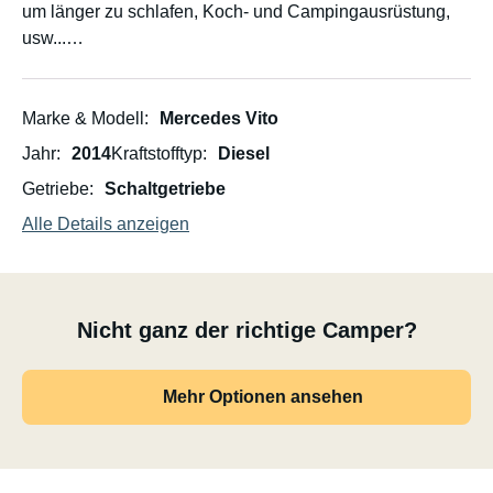
um länger zu schlafen, Koch- und Campingausrüstung,
usw...
Das Fahrzeug fällt nicht als Caper auf und man kann
überall ungestört schlafen.
Marke & Modell
Mercedes Vito
Jahr
2014
Kraftstofftyp
Diesel
Getriebe
Schaltgetriebe
Alle Details anzeigen
Nicht ganz der richtige Camper?
Mehr Optionen ansehen