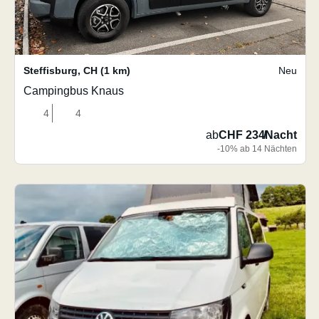
Steffisburg
,
CH
(1 km)
Neu
Campingbus Knaus
4
4
ab
CHF 234
/
Nacht
-10% ab 14 Nächten