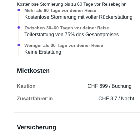
Kostenlose Stornierung bis zu 60 Tage vor Reisebeginn
Mehr als 60 Tage vor deiner Reise
⸻⸻⸻⸻⸻⸻⸻⸻
Kostenlose Stornierung mit voller Rückerstattung
Grundausstattung im Mietpreis enthalten
Zwischen 30–60 Tagen vor deiner Reise
Teilerstattung von 75% des Gesamtpreises
Das Fahrzeug ist mit allem ausgestattet, was Sie für e
Weniger als 30 Tage vor deiner Reise
• Küchen- und Kochutensilien
Keine Erstattung
• Chemietoilettenzubehör
• Wasserschlauch und diverse Adapter zum Befüllen de
Mietkosten
• Zwei Auffahrrampen zum Ausgleichen des Fahrzeugs
• Stromkabel für Camping
Kaution
CHF 699 / Buchung
• Zwei 11-kg-Gasflaschen (eine volle und eine angebro
• Zwei Campingstühle und ein Tisch
Zusatzfahrer:in
CHF 3.7 / Nacht
Hinweis: Sollte die Gasflasche während der Mietzeit l
ausgetauscht werden. Eine versiegelte, volle Flasche da
Versicherung
⸻⸻⸻⸻⸻⸻⸻⸻