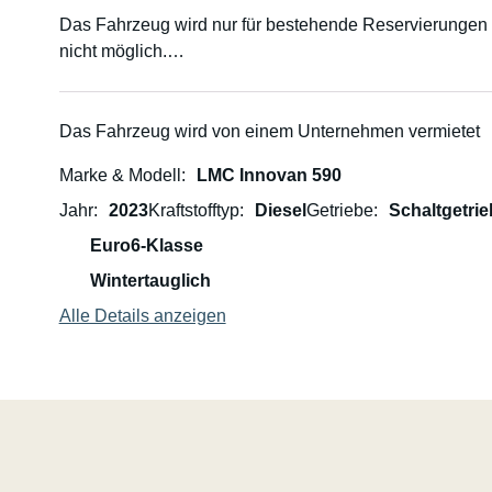
Das Fahrzeug wird nur für bestehende Reservierungen
nicht möglich.
Vielen Dank für Ihr Verständnis.
Mit freundlichen Grüßen,
Das Fahrzeug wird von einem Unternehmen vermietet
Vanstoori.fi
Marke & Modell
LMC Innovan 590
⸻⸻⸻⸻⸻⸻⸻⸻
Jahr
2023
Kraftstofftyp
Diesel
Getriebe
Schaltgetrie
Ein kompaktes und gut ausgestattetes Wohnmobil für zw
Euro6-Klasse
Wintertauglich
Suchen Sie ein Wohnmobil, das sich leicht fahren lässt
bleibt? Dieses kompakte und funktional ausgestattete W
Alle Details anzeigen
Wochenendtrips und längere Abenteuer.
Dank seiner kompakten Größe ist das Fahrzeug leicht 
parken. Der sparsame Dieselmotor verbraucht auf der Au
kostengünstiges Reisen. Trotz seiner kompakten Außen