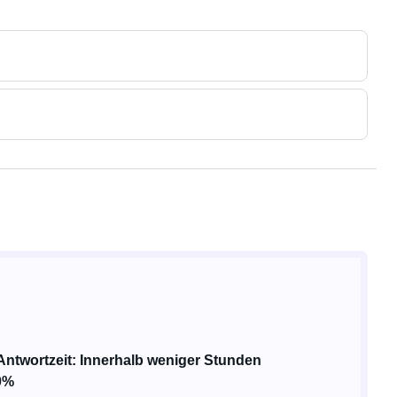
ufe
ur bei Netzanschluss)
Antwortzeit: Innerhalb weniger Stunden
0%