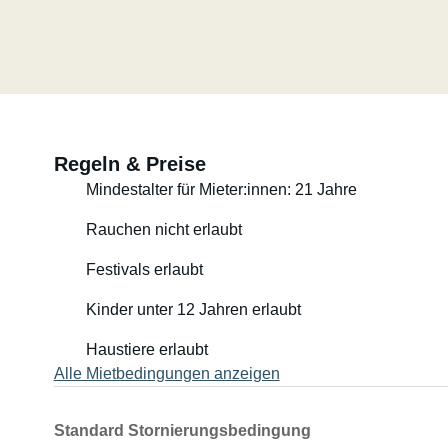
⸻⸻⸻⸻⸻⸻⸻⸻
Komfortable Schlafplätze und atemberaubende Aussich
Die geräumigen Schlafplätze und die hochwertige, dick
großen Heckfenster schaffen einen gemütlichen Raum
unabhängig vom Wetter.
Regeln & Preise
Mindestalter für Mieter:innen: 21 Jahre
Das Badezimmer ist für die Größe des Fahrzeugs funkt
angenehm. Die Dusche kann bequem durch das Badezi
Rauchen nicht erlaubt
Festivals erlaubt
⸻⸻⸻⸻⸻⸻⸻⸻
Kinder unter 12 Jahren erlaubt
Ein funktionaler und voll ausgestatteter Wohnraum
Haustiere erlaubt
Die Autobatterien halten den Kühlschrank auch ohne Ne
Alle Mietbedingungen anzeigen
gute Belüftung. Alle Fenster sind mit integrierten Mos
Sichtschutzwände im Fahrerhaus erhöhen die Privatsphär
Standard Stornierungsbedingung
in den Innenraum.