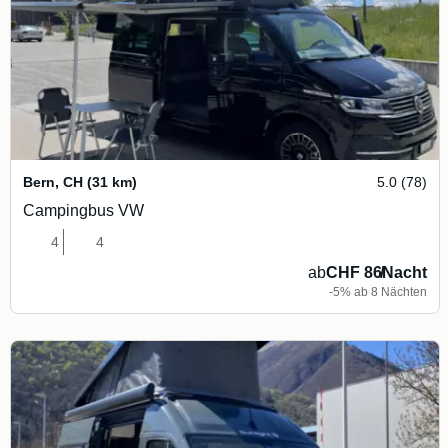
Bern
,
CH
(31 km)
5.0 (78)
Campingbus VW
4
4
ab
CHF 86
/
Nacht
-5% ab 8 Nächten