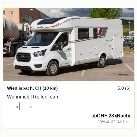
Wiedlisbach
,
CH
(10 km)
5.0 (6)
Wohnmobil Roller Team
5
5
ab
CHF 287
/
Nacht
-25% ab 56 Nächten