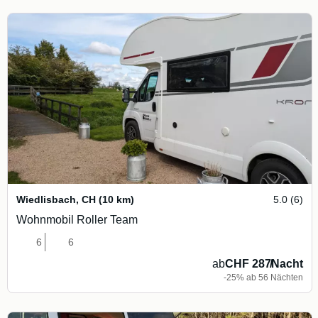
Wiedlisbach
,
CH
(10 km)
5.0 (6)
Wohnmobil Roller Team
6
6
ab
CHF 287
/
Nacht
-25% ab 56 Nächten