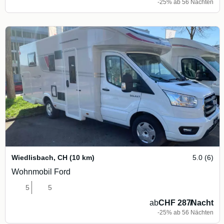
-25% ab 56 Nächten
Wiedlisbach
,
CH
(10 km)
5.0 (6)
Wohnmobil Ford
5
5
ab
CHF 287
/
Nacht
-25% ab 56 Nächten