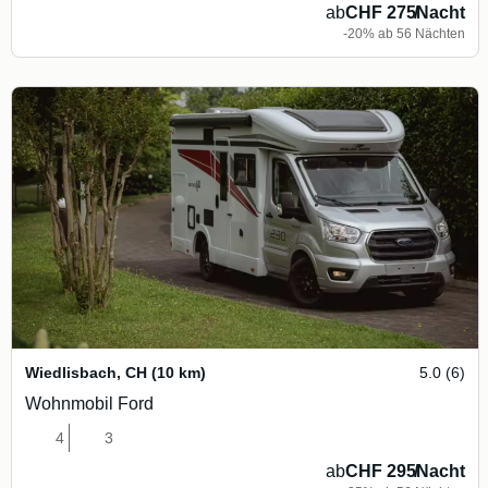
ab
CHF 275
/
Nacht
-20% ab 56 Nächten
Wiedlisbach
,
CH
(10 km)
5.0 (6)
Wohnmobil Ford
4
3
ab
CHF 295
/
Nacht