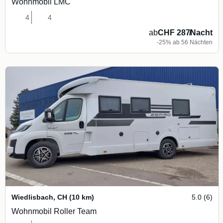
Wohnmobil LMC
4
4
ab
CHF 287
/
Nacht
-25% ab 56 Nächten
Wiedlisbach
,
CH
(10 km)
5.0 (6)
Wohnmobil Roller Team