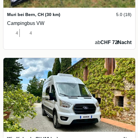
Muri bei Bern
,
CH
(30 km)
5.0 (18)
Campingbus VW
4
4
ab
CHF 72
/
Nacht