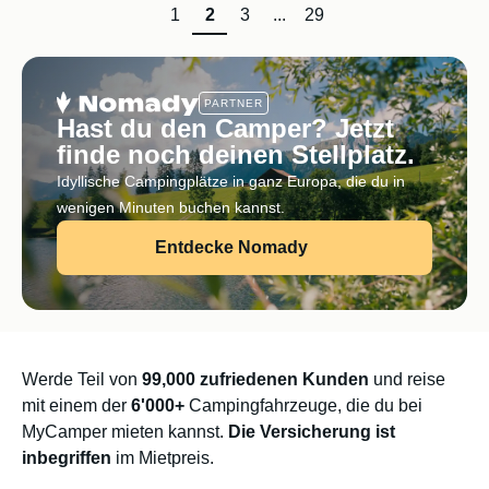
1
2
3
...
29
PARTNER
Hast du den Camper? Jetzt
finde noch deinen Stellplatz.
Idyllische Campingplätze in ganz Europa, die du in
wenigen Minuten buchen kannst.
Entdecke Nomady
Werde Teil von
99,000 zufriedenen Kunden
und reise
mit einem der
6'000+
Campingfahrzeuge, die du bei
MyCamper mieten kannst.
Die Versicherung ist
inbegriffen
im Mietpreis.