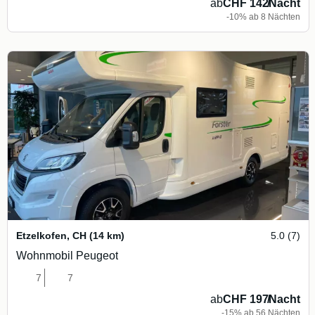
ab
CHF 142
/
Nacht
-10% ab 8 Nächten
Etzelkofen
,
CH
(14 km)
5.0 (7)
Wohnmobil Peugeot
7
7
ab
CHF 197
/
Nacht
-15% ab 56 Nächten