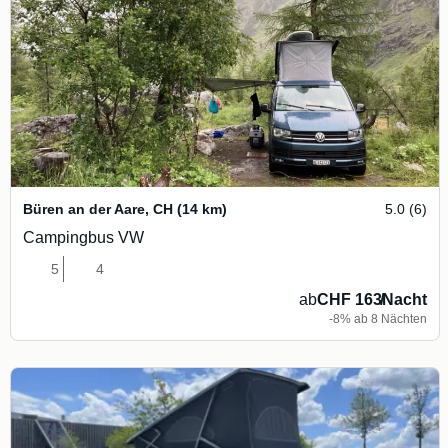
Büren an der Aare
,
CH
(14 km)
5.0 (6)
Campingbus VW
5
4
ab
CHF 163
/
Nacht
-8% ab 8 Nächten