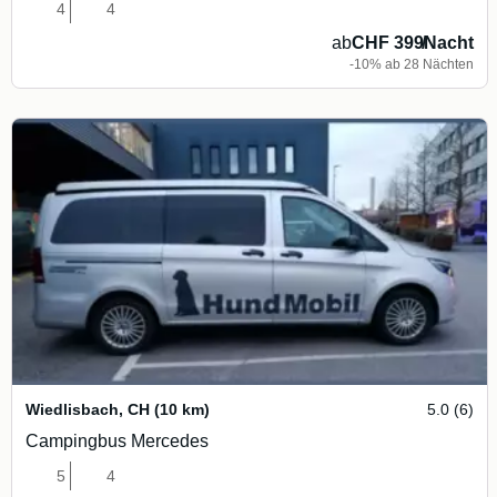
4
4
ab
CHF 399
/
Nacht
-10% ab 28 Nächten
Wiedlisbach
,
CH
(10 km)
5.0 (6)
Campingbus Mercedes
5
4