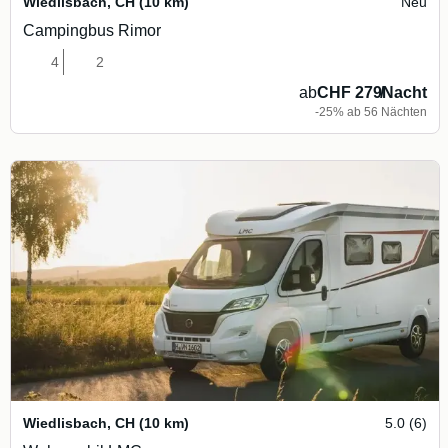
Wiedlisbach
,
CH
(10 km)
Neu
Campingbus Rimor
4
2
ab
CHF 279
/
Nacht
-25% ab 56 Nächten
Wiedlisbach
,
CH
(10 km)
5.0 (6)