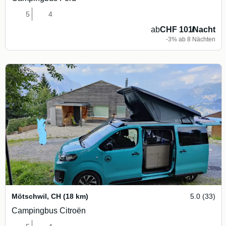
5
4
ab
CHF 101
/
Nacht
-3% ab 8 Nächten
Mötschwil
,
CH
(18 km)
5.0 (33)
Campingbus Citroën