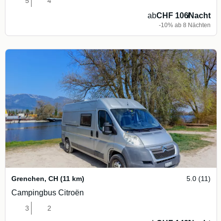
5
4
ab
CHF 106
/
Nacht
-10% ab 8 Nächten
Grenchen
,
CH
(11 km)
5.0 (11)
Campingbus Citroën
3
2