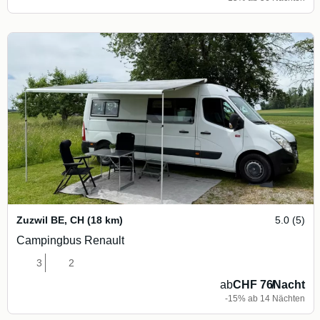
Zuzwil BE
,
CH
(18 km)
5.0 (5)
Campingbus Renault
3
2
ab
CHF 76
/
Nacht
-15% ab 14 Nächten