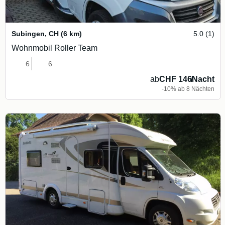
Subingen
,
CH
(6 km)
5.0 (1)
Wohnmobil Roller Team
6
6
ab
CHF 146
/
Nacht
-10% ab 8 Nächten