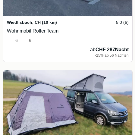
Wiedlisbach
,
CH
(10 km)
5.0 (6)
Wohnmobil Roller Team
6
6
ab
CHF 287
/
Nacht
-25% ab 56 Nächten