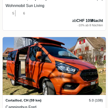
Wohnmobil Sun Living
5
6
ab
CHF 109
/
Nacht
-10% ab 8 Nächten
Cortaillod
,
CH
(59 km)
5.0 (108)
Campingbus Ford