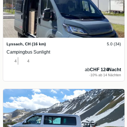
Lyssach
,
CH
(16 km)
5.0 (34)
Campingbus Sunlight
4
4
ab
CHF 124
/
Nacht
-10% ab 14 Nächten