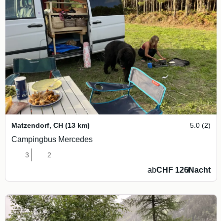
Matzendorf
,
CH
(13 km)
5.0 (2)
Campingbus Mercedes
3
2
ab
CHF 126
/
Nacht