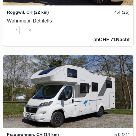
Roggwil
,
CH
(22 km)
4.4 (25)
Wohnmobil Dethleffs
4
4
ab
CHF 71
/
Nacht
Fraubrunnen
,
CH
(14 km)
5.0 (21)