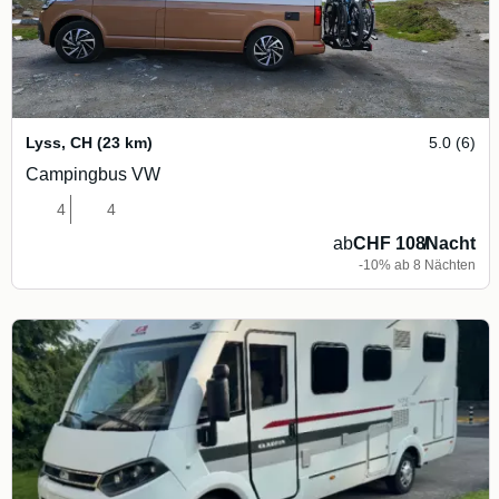
Lyss
,
CH
(23 km)
5.0 (6)
Campingbus VW
4
4
ab
CHF 108
/
Nacht
-10% ab 8 Nächten