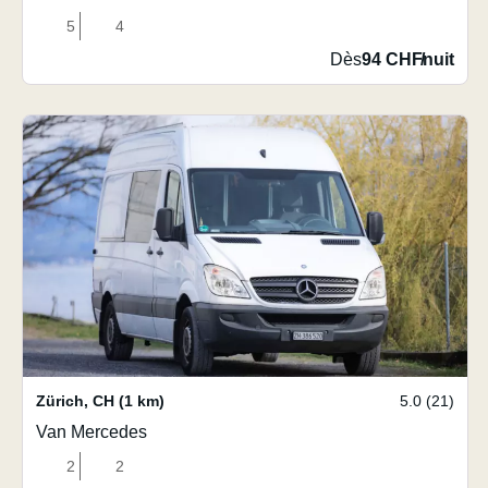
5
4
Dès
94 CHF
/
nuit
Zürich
,
CH
(1 km)
5.0 (21)
Van Mercedes
2
2