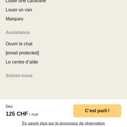
Louer une caravane
Louer un van
Marques
Assistance
Ouvrir le chat
[email protected]
Le centre d’aide
Suivez-nous
Dès
© 2026 MyCamper AG
Conditions d’utilisation
C'est parti !
125 CHF
/ nuit
Politique de confidentialité
Mentions légales
Plan du site
Modifier le consentement aux cookies
En savoir plus sur le processus de réservation