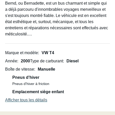
Bernd, ou Bernadette, est un bus charmant et simple qui
a déjà parcouru d'innombrables voyages merveilleux et
s'est toujours montré fiable. Le véhicule est en excellent
état esthétique et, surtout, mécanique, et tous les
entretiens et réparations nécessaires sont effectués avec
méticulosité.
Le bus a été isolé pour une meilleure isolation phonique
et thermique. Il n'est pas immatriculé comme camping-
Marque et modèle
VW T4
car : la cuisine et le système d'eau ne sont pas installés
Année
2000
Type de carburant
Diesel
de façon permanente, ce qui offre une plus grande
Boîte de vitesse
Manuelle
flexibilité.
Pneus d'hiver
Peut-être Bernd sera-t-il le compagnon de votre
Pneus d'hiver à friction
prochaine aventure ?
Emplacement siège enfant
Afficher tous les détails