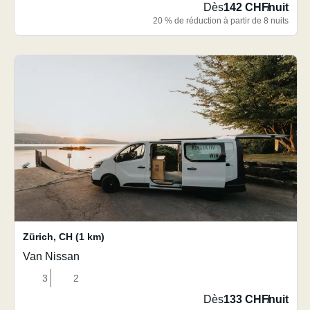
Dès
142 CHF
/
nuit
20 % de réduction à partir de 8 nuits
Zürich
,
CH
(1 km)
Van Nissan
3
2
Dès
133 CHF
/
nuit