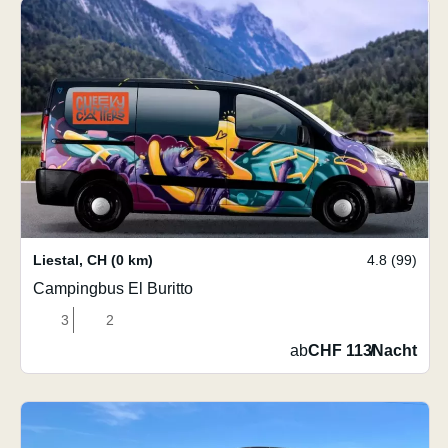
Liestal
,
CH
(0 km)
4.8 (99)
Campingbus El Buritto
3
2
ab
CHF 113
/
Nacht