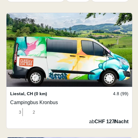
Liestal
,
CH
(0 km)
4.8 (99)
Campingbus Kronbus
3
2
ab
CHF 127
/
Nacht