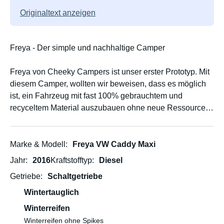
Originaltext anzeigen
Freya - Der simple und nachhaltige Camper
Freya von Cheeky Campers ist unser erster Prototyp. Mit
diesem Camper, wollten wir beweisen, dass es möglich
ist, ein Fahrzeug mit fast 100% gebrauchtem und
recyceltem Material auszubauen ohne neue Ressourcen
zu verschwenden. Gleichzeitig wollten wir aber auch
einen preisgünstigen und einzigartigen Camper kreieren,
mit dem man viel Spass haben kann.
Marke & Modell
Freya VW Caddy Maxi
Jahr
2016
Kraftstofftyp
Diesel
Das Fahrzeug ist ideal für zwei gute Freund*innen oder
Getriebe
Schaltgetriebe
ein Pärchen, dass ein Abenteuer erleben will. Neben
einem fairen Preis, fühlt man sich in Freya sofort wohl
Wintertauglich
dank den Echtholz Elementen und der Filzverkleidung.
Winterreifen
Winterreifen ohne Spikes