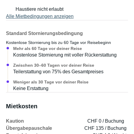
aus Basel. Wir werten gebrauchte Kleintransporter auf
Haustiere nicht erlaubt
und bauen sie, in Zusammenarbeit mit einem
Alle Mietbedingungen anzeigen
Integrationsprojekt, mit wiederverwendeten und
upcycleten Materialien zu einfachen und freshen
Campingbüslis um.
Standard Stornierungsbedingung
Kostenlose Stornierung bis zu 60 Tage vor Reisebeginn
Wir wollen damit umweltbewusste Abenteurer
Mehr als 60 Tage vor deiner Reise
ansprechen welche Spass haben wollen, ohne
Kostenlose Stornierung mit voller Rückerstattung
zusätzliche Fahrzeuge auf die Straße und neue
Zwischen 30–60 Tagen vor deiner Reise
Ressourcen in den Kreislauf zu bringen.
Teilerstattung von 75% des Gesamtpreises
Weniger als 30 Tage vor deiner Reise
- Der Übernahme- und Rückgabe-Prozess wird (fast) voll
Keine Erstattung
digital durchgeführt, somit bist du vollkommen flexibel (ab
der vereinbarten/gebuchten Zeit) was die Abhol- und
Rückgabezeiten anbelangt.
Mietkosten
- Das Fahrzeug steht im Bereich Lausenerstrasse 4-8 in
4410 Liestal und ist ab Basel SBB in 20 Minuten mit den
Kaution
CHF 0 / Buchung
ÖV und 15 Minuten mit dem Auto erreichbar.
Übergabepauschale
CHF 135 / Buchung
- Alles was du noch brauchst ist deinen eigenen