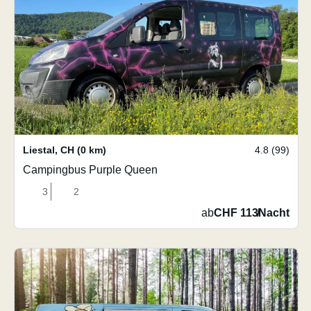
Liestal
,
CH
(0 km)
4.8 (99)
Campingbus Purple Queen
3
2
ab
CHF 113
/
Nacht