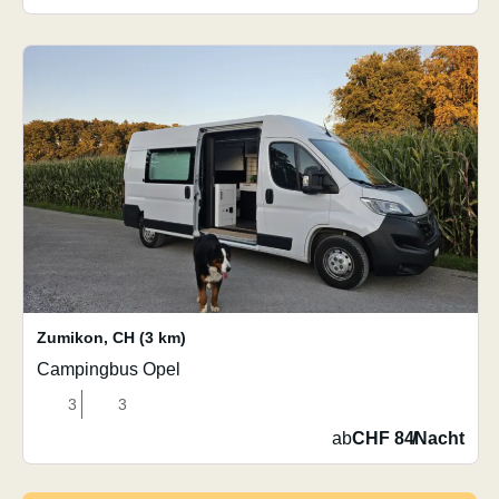
Zumikon
,
CH
(3 km)
Campingbus Opel
3
3
ab
CHF 84
/
Nacht