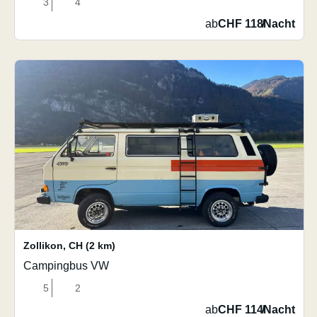
3
4
ab
CHF 118
/
Nacht
Zollikon
,
CH
(2 km)
Campingbus VW
5
2
ab
CHF 114
/
Nacht