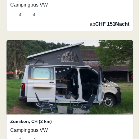
Campingbus VW
4
4
ab
CHF 151
/
Nacht
Zumikon
,
CH
(2 km)
Campingbus VW