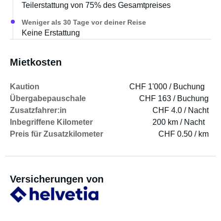
dabeihaben möchtet. Ein echtes kleines Platzwunder.
Teilerstattung von 75% des Gesamtpreises
Weniger als 30 Tage vor deiner Reise
Wenn ihr ein gepflegtes, gut ausgestattetes und
Keine Erstattung
gemütliches Reisemobil sucht, das nicht anonym wirkt,
sondern mit Liebe eingerichtet wurde, dann seid ihr in
unserem Klops genau richtig.
Mietkosten
Wichtig zu wissen: Klops eignet sich am besten für zwei
Kaution
CHF 1'000 / Buchung
Erwachsene. Zu zweit ist er ideal für entspannte,
Übergabepauschale
CHF 163 / Buchung
gemütliche und unvergessliche Reisen.
Zusatzfahrer:in
CHF 4.0 / Nacht
Inbegriffene Kilometer
200 km / Nacht
Preis für Zusatzkilometer
CHF 0.50 / km
Versicherungen von