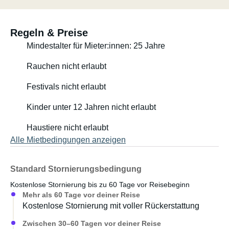
Das Bad ist kompakt, durchdacht und komfortabel
ausgestattet. Besonders praktisch ist, dass sich die
Regeln & Preise
Dusche durchs Fenster nach draussen nehmen lässt.
Mindestalter für Mieter:innen: 25 Jahre
Nach einem Tag am Meer, am See oder nach einer
Wanderung fühlt sich eine erfrischende Aussendusche
Rauchen nicht erlaubt
einfach herrlich an. Die Toilette ist unkompliziert in der
Handhabung und zeigt zuverlässig an, wann sie geleert
Festivals nicht erlaubt
werden muss.
Kinder unter 12 Jahren nicht erlaubt
Der Schlafbereich ist einer unserer Lieblingsplätze. Dank
Haustiere nicht erlaubt
Topper schläfst du angenehm weich und bequem. Keine
Alle Mietbedingungen anzeigen
harte Camper-Matratze, sondern eine anschmiegsame
Liegefläche zum Ausruhen, Lesen, Kuscheln und tief
Durchschlafen nach einem langen Reisetag.
Standard Stornierungsbedingung
Kostenlose Stornierung bis zu 60 Tage vor Reisebeginn
Trotz seiner kompakten Grösse bietet Klops
Mehr als 60 Tage vor deiner Reise
überraschend viel Stauraum für Kleidung, Handtücher,
Kostenlose Stornierung mit voller Rückerstattung
Lebensmittel, Badutensilien und alles, was ihr unterwegs
Zwischen 30–60 Tagen vor deiner Reise