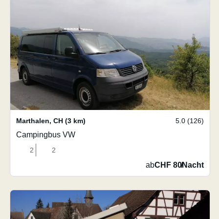
Marthalen
,
CH
(3 km)
5.0 (126)
Campingbus VW
2
2
ab
CHF 80
/
Nacht