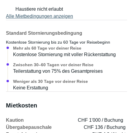
verstaut werden.
Haustiere nicht erlaubt
Alle Mietbedingungen anzeigen
Details der Ausstattung:
- Bett (Breite 1.4 m, Länge 1.8 m) mit sehr bequemer
Matratze und Lattenrost.
Standard Stornierungsbedingung
​- Sparsame Kühl-Box, 38 l Volumen
Kostenlose Stornierung bis zu 60 Tage vor Reisebeginn
- 2 grosse Gasflaschen, Gasheizung und 10 Liter-Boiler
Mehr als 60 Tage vor deiner Reise
für Warmwasser
Kostenlose Stornierung mit voller Rückerstattung
- Komfortable Küche mit 2-Flammen-Gasherd und
Zwischen 30–60 Tagen vor deiner Reise
Spülbecken mit Abtropfplatte
Teilerstattung von 75% des Gesamtpreises
- 130 Liter Frisch- und 130 Liter Abwasser-Tank sowie ein
Weniger als 30 Tage vor deiner Reise
10 Liter Trinkwasserkanister
Keine Erstattung
- 165 Ah Batterie, 150 Wp Solarzelle und 300 W
Wechselrichter.
Mietkosten
Kaution
CHF 1'000 / Buchung
Übergabepauschale
CHF 136 / Buchung