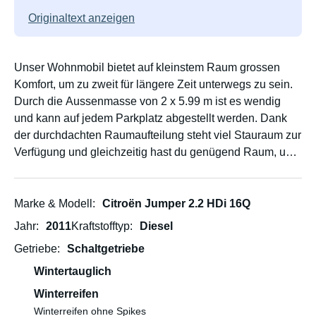
Originaltext anzeigen
Unser Wohnmobil bietet auf kleinstem Raum grossen
Komfort, um zu zweit für längere Zeit unterwegs zu sein.
Durch die Aussenmasse von 2 x 5.99 m ist es wendig
und kann auf jedem Parkplatz abgestellt werden. Dank
der durchdachten Raumaufteilung steht viel Stauraum zur
Verfügung und gleichzeitig hast du genügend Raum, um
auch mal einen regnerischen Tag drinnen verbringen zu
können. Durch die Höhe von 2.65 m kann im
Wohnbereich normal gestanden werden. Das Wohnmobil
Marke & Modell
Citroën Jumper 2.2 HDi 16Q
hat ein Leergewicht von gerade mal 2.7 t und kann somit
Jahr
2011
Kraftstofftyp
Diesel
von dir mit 800 kg zugeladen werden.
Getriebe
Schaltgetriebe
Das Wohnmobil ist komplett isoliert und mit einer
Gasheizung ausgestattet, daher eignet es sich super für
Wintertauglich
den Herbst und Frühling und sogar den Winter.
Winterreifen
Der Wohnbereich kann vom Fahrbereich abgetrennt
Winterreifen ohne Spikes