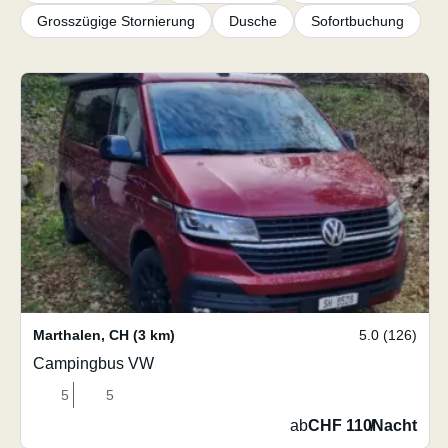
Grosszügige Stornierung
Dusche
Sofortbuchung
Marthalen
,
CH
(3 km)
5.0 (126)
Campingbus VW
5
5
ab
CHF 110
/
Nacht