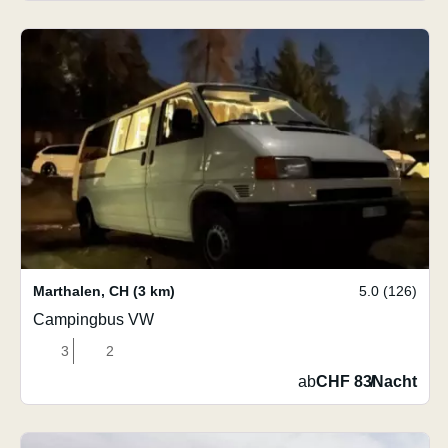
Marthalen
,
CH
(3 km)
5.0 (126)
Campingbus VW
3
2
ab
CHF 83
/
Nacht