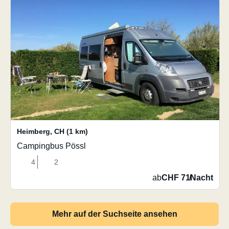
Heimberg
,
CH
(1 km)
Campingbus Pössl
4
2
ab
CHF 71
/
Nacht
Mehr auf der Suchseite ansehen