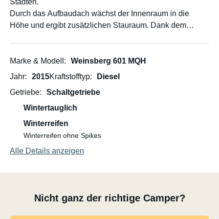
Städten.
Durch das Aufbaudach wächst der Innenraum in die
Höhe und ergibt zusätzlichen Stauraum. Dank dem
Hubbett entfällt das abendliche "Umbauen" von
Sitzgruppe auf Bett. Ideal für Paare oder Familien mit bis
zu 2 Kindern.
Marke & Modell
Weinsberg 601 MQH
Jahr
2015
Kraftstofftyp
Diesel
Getriebe
Schaltgetriebe
Wintertauglich
Winterreifen
Winterreifen ohne Spikes
Alle Details anzeigen
Nicht ganz der richtige Camper?