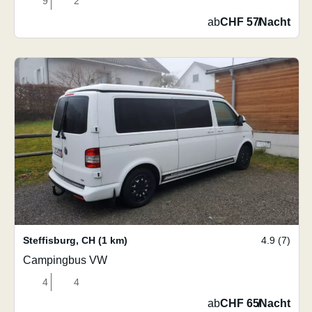
9
2
ab
CHF 57
/
Nacht
Steffisburg
,
CH
(1 km)
4.9 (7)
Campingbus VW
4
4
ab
CHF 65
/
Nacht