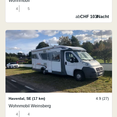
Wohnmobil
4
5
ab
CHF 103
/
Nacht
Haverdal
,
SE
(17 km)
4.9 (27)
Wohnmobil Weinsberg
4
4