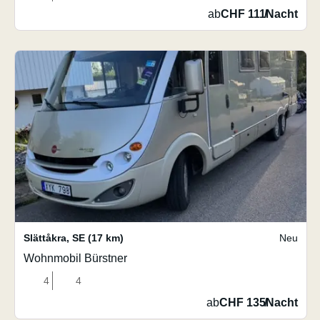
ab
CHF 111
/
Nacht
Slättåkra
,
SE
(17 km)
Neu
Wohnmobil Bürstner
4
4
ab
CHF 135
/
Nacht