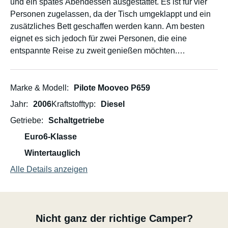
und ein spätes Abendessen ausgestattet. Es ist für vier
Personen zugelassen, da der Tisch umgeklappt und ein
zusätzliches Bett geschaffen werden kann. Am besten
eignet es sich jedoch für zwei Personen, die eine
entspannte Reise zu zweit genießen möchten.
Eine Gasflasche ist inklusive. Der Wassertank ist gefüllt
und der Warmwasserbereiter eingeschaltet.
Marke & Modell
Pilote Mooveo P659
Jahr
2006
Kraftstofftyp
Diesel
Wir empfehlen, den Tank regelmäßig aufzufüllen, damit
Getriebe
Schaltgetriebe
Ihnen das Warmwasser nicht ausgeht.
Euro6-Klasse
Wintertauglich
Alle Details anzeigen
Nicht ganz der richtige Camper?