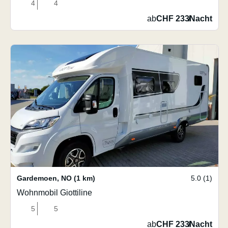
4
4
ab
CHF 233
/
Nacht
Gardemoen
,
NO
(1 km)
5.0 (1)
Wohnmobil Giottiline
5
5
ab
CHF 233
/
Nacht