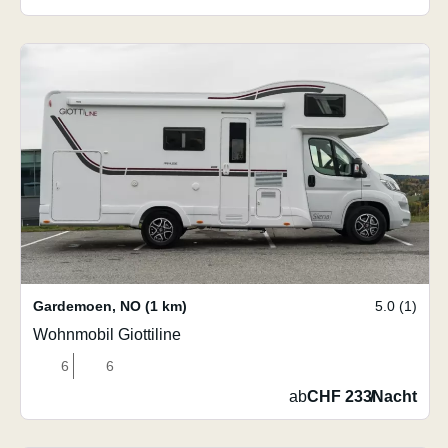
Gardemoen
,
NO
(1 km)
5.0 (1)
Wohnmobil Giottiline
6
6
ab
CHF 233
/
Nacht