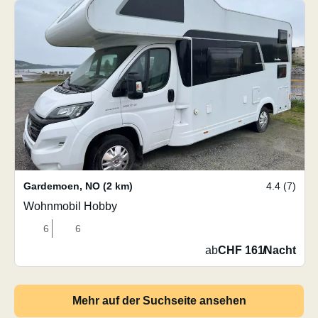
Gardemoen
,
NO
(2 km)
4.4 (7)
Wohnmobil Hobby
6
6
ab
CHF 161
/
Nacht
Mehr auf der Suchseite ansehen