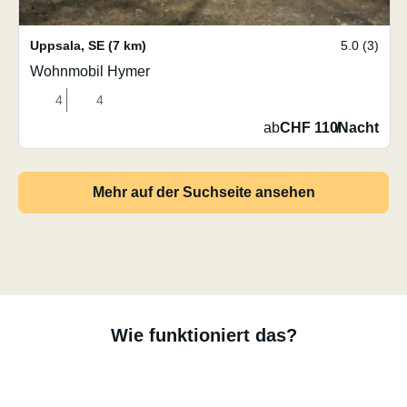
Uppsala
,
SE
(7 km)
5.0 (3)
Wohnmobil Hymer
4
4
ab
CHF 110
/
Nacht
Mehr auf der Suchseite ansehen
Wie funktioniert das?