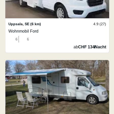
Uppsala
,
SE
(6 km)
4.9 (27)
Wohnmobil Ford
6
6
ab
CHF 134
/
Nacht