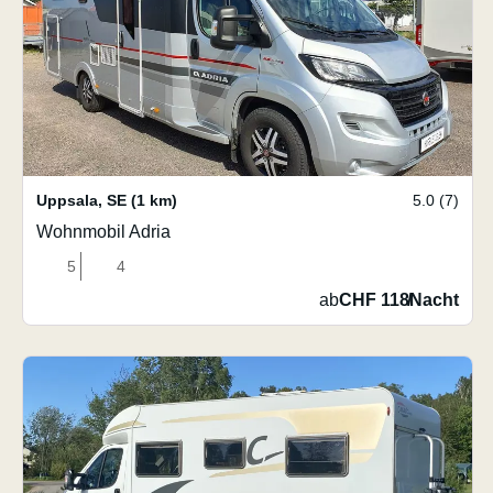
Uppsala
,
SE
(1 km)
5.0 (7)
Wohnmobil Adria
5
4
ab
CHF 118
/
Nacht