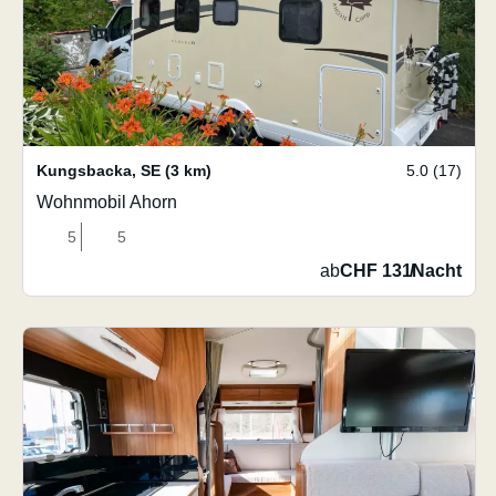
Kungsbacka
,
SE
(3 km)
5.0 (17)
Wohnmobil Ahorn
5
5
ab
CHF 131
/
Nacht