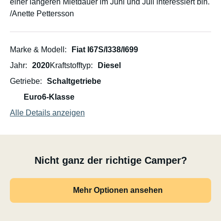
einer längeren Mietdauer im Juni und Juli interessiert bin.
/Anette Pettersson
Marke & Modell
Fiat I67S/I338/I699
Jahr
2020
Kraftstofftyp
Diesel
Getriebe
Schaltgetriebe
Euro6-Klasse
Alle Details anzeigen
Nicht ganz der richtige Camper?
Mehr Optionen ansehen