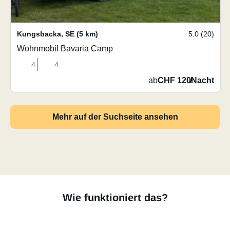
Kungsbacka
,
SE
(5 km)
5.0 (20)
Wohnmobil Bavaria Camp
4
4
ab
CHF 120
/
Nacht
Mehr auf der Suchseite ansehen
Wie funktioniert das?