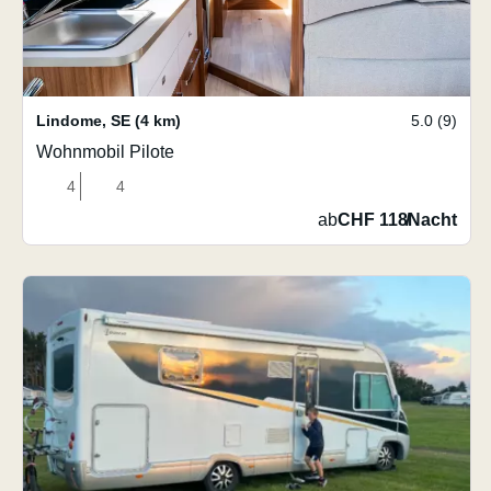
Lindome
,
SE
(4 km)
5.0 (9)
Wohnmobil Pilote
4
4
ab
CHF 118
/
Nacht