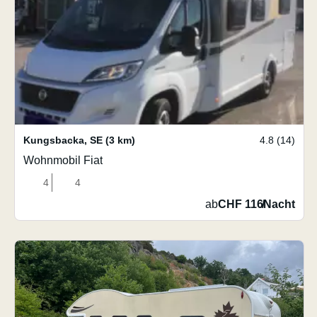
Kungsbacka
,
SE
(3 km)
4.8 (14)
Wohnmobil Fiat
4
4
ab
CHF 116
/
Nacht