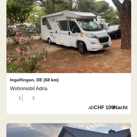
Ingelfingen
,
DE
(68 km)
Wohnmobil Adria
5
5
ab
CHF 109
/
Nacht