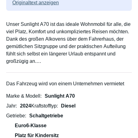
Originaltext anzeigen
Unser Sunlight A70 ist das ideale Wohnmobil für alle, die
viel Platz, Komfort und unkompliziertes Reisen möchten.
Dank des großen Alkovens über dem Fahrerhaus, der
gemütlichen Sitzgruppe und der praktischen Aufteilung
fühlt sich selbst ein längerer Urlaub entspannt und
großzügig an.
Bis zu 6 Personen reisen bequem mit – perfekt für
Familien, Freunde oder Paare, die gerne etwas mehr
Das Fahrzeug wird von einem Unternehmen vermietet
Platz genießen. Besonders Familien lieben den Sunlight
Marke & Modell
Sunlight A70
A70, weil die Kinder ihr eigenes „Abenteuerbett“ im
Alkoven haben und trotzdem genug Raum zum Spielen
Jahr
2024
Kraftstofftyp
Diesel
und Wohlfühlen bleibt.
Getriebe
Schaltgetriebe
Euro6-Klasse
Die große Heckgarage bietet reichlich Platz für Gepäck,
Fahrräder (wenn nicht auf dem Fahrradträger am Heck
Platz für Kindersitz