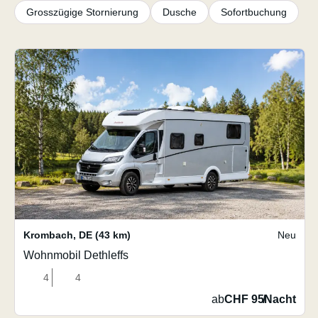
Grosszügige Stornierung
Dusche
Sofortbuchung
Krombach
,
DE
(43 km)
Neu
Wohnmobil Dethleffs
4
4
ab
CHF 95
/
Nacht