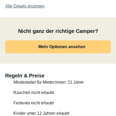
verstaut), Kinderwagen oder Campingausrüstung. Küche,
Alle Details anzeigen
Kühlschrank mit Gefrierfach, Bad mit Dusche und WC
sowie viele Staumöglichkeiten sorgen dafür, dass
unterwegs nichts fehlt.
Nicht ganz der richtige Camper?
Mit seinem zulässigen Gesamtgewicht von 3,5 Tonnen
darf der Sunlight A70 ganz einfach mit dem normalen
Mehr Optionen ansehen
Führerschein Klasse B gefahren werden. Trotz seiner
Größe fährt er sich angenehm und übersichtlich – auch
für Wohnmobil-Einsteiger.
Einfach einsteigen, losfahren und den Urlaub genießen:
Regeln & Preise
Geschirr, Campingmöbel und vieles mehr sind bereits an
Mindestalter für Mieter:innen: 21 Jahre
Bord. Und weil Urlaub mit der ganzen Familie am
schönsten ist, darf natürlich auch euer Hund mitreisen.
Rauchen nicht erlaubt
Für bis zu 4 Fahrräder ist auf dem Fahrradträger Platz,
Festivals nicht erlaubt
jedoch kann es bei e-bikes zu einer Verringerung der
Anzahl kommen, da diese schwerer sind. Der
Kinder unter 12 Jahren erlaubt
Fahrradträger ist für 60 kg zugelassen und ist im Preis