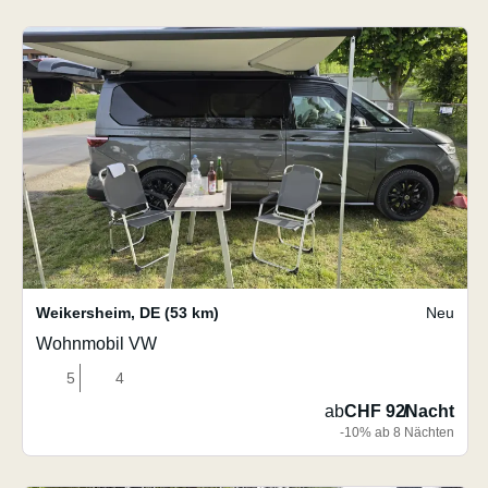
Weikersheim
,
DE
(53 km)
Neu
Wohnmobil VW
5
4
ab
CHF 92
/
Nacht
-10% ab 8 Nächten