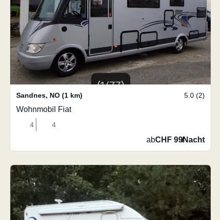
Sandnes
,
NO
(1 km)
5.0 (2)
Wohnmobil Fiat
4
4
ab
CHF 99
/
Nacht