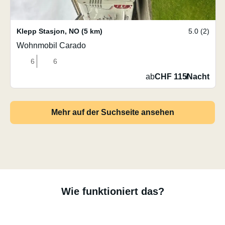
Klepp Stasjon
,
NO
(5 km)
5.0 (2)
Wohnmobil Carado
6
6
ab
CHF 115
/
Nacht
Mehr auf der Suchseite ansehen
Wie funktioniert das?