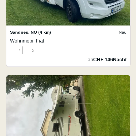
Sandnes
,
NO
(4 km)
Neu
Wohnmobil Fiat
4
3
ab
CHF 146
/
Nacht