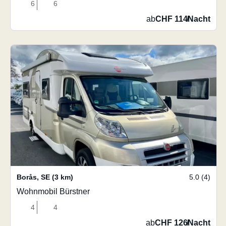
6
6
ab
CHF 114
/
Nacht
Borås
,
SE
(3 km)
5.0 (4)
Wohnmobil Bürstner
4
4
ab
CHF 126
/
Nacht