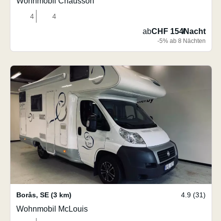
Wohnmobil Chausson
4
4
ab
CHF 154
/
Nacht
-5% ab 8 Nächten
Borås
,
SE
(3 km)
4.9 (31)
Wohnmobil McLouis