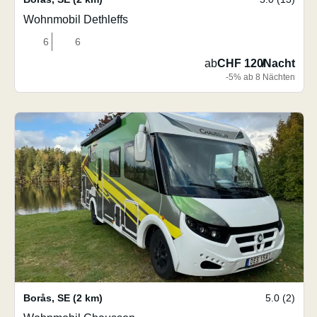
Wohnmobil Dethleffs
6
6
ab
CHF 120
/
Nacht
-5% ab 8 Nächten
Borås
,
SE
(2 km)
5.0 (2)