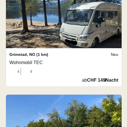
Grimstad
,
NO
(1 km)
Neu
Wohnmobil TEC
4
4
ab
CHF 149
/
Nacht