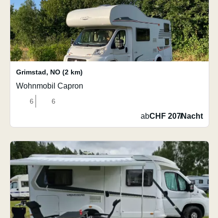
Grimstad
,
NO
(2 km)
Wohnmobil Capron
6
6
ab
CHF 207
/
Nacht