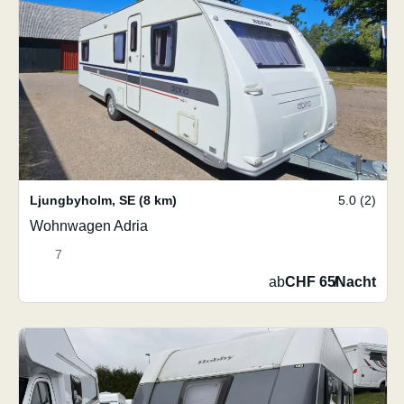
Ljungbyholm
,
SE
(8 km)
5.0 (2)
Wohnwagen Adria
7
ab
CHF 65
/
Nacht