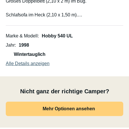
Großes Doppelbett (2,10 x 2 m) im Bug.
Schlafsofa im Heck (2,10 x 1,50 m).
Neue Matratzen von Mio.
Kühlschrank mit Gefrierfach.
Marke & Modell
Hobby 540 UL
Toilette.
Jahr
1998
Heizung.
Wintertauglich
Grill.
Induktionskochfeld.
Alle Details anzeigen
Campingtisch mit zwei Stühlen.
Zwei Sonnenliegen.
Plastikbecher, Weingläser, Biergläser.
Nicht ganz der richtige Camper?
Komplettes Besteck (je 12 Stück).
Die wichtigsten Küchenutensilien.
Kaffeemaschine.
Mehr Optionen ansehen
Bei Bedarf kann ich Ihnen auch beim Transport und
Aufbau des Wohnwagens behilflich sein, sofern der