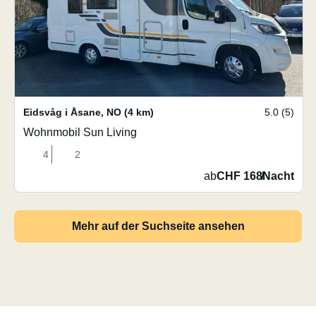
Eidsvåg i Åsane
,
NO
(4 km)
5.0 (5)
Wohnmobil Sun Living
4
2
ab
CHF 168
/
Nacht
Mehr auf der Suchseite ansehen