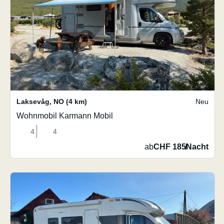
Laksevåg
,
NO
(4 km)
Neu
Wohnmobil Karmann Mobil
4
4
ab
CHF 185
/
Nacht