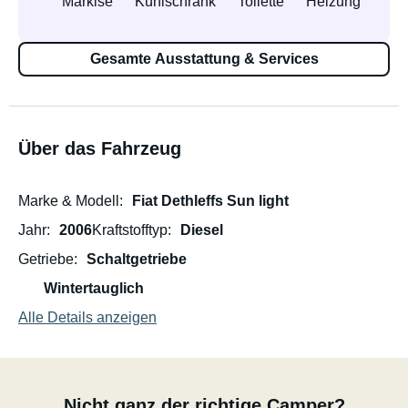
Markise
Kühlschrank
Toilette
Heizung
Gesamte Ausstattung & Services
Über das Fahrzeug
Marke & Modell
Fiat Dethleffs Sun light
Jahr
2006
Kraftstofftyp
Diesel
Getriebe
Schaltgetriebe
Wintertauglich
Alle Details anzeigen
Nicht ganz der richtige Camper?