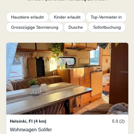
Haustiere erlaubt
Kinder erlaubt
Top-Vermieter:in
Grosszügige Stornierung
Dusche
Sofortbuchung
Helsinki
,
FI
(4 km)
5.0 (2)
Wohnwagen Solifer