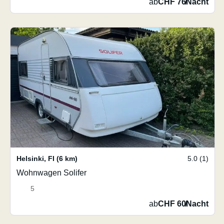
ab
CHF 76
/
Nacht
Helsinki
,
FI
(6 km)
5.0 (1)
Wohnwagen Solifer
5
ab
CHF 60
/
Nacht