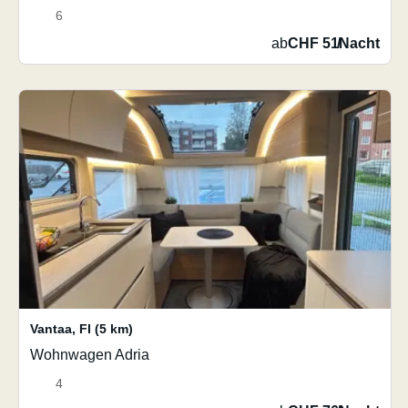
6
ab
CHF 51
/
Nacht
Vantaa
,
FI
(5 km)
Wohnwagen Adria
4