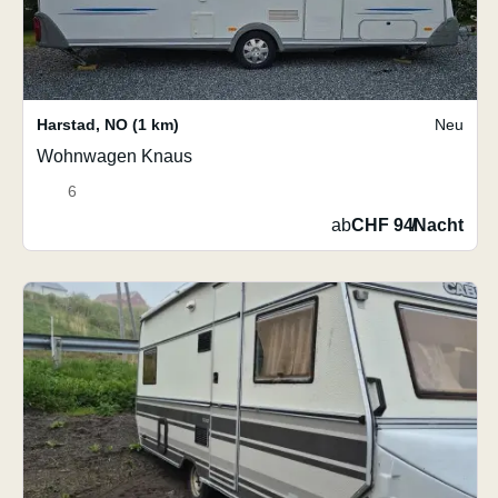
Harstad
,
NO
(1 km)
Neu
Wohnwagen Knaus
6
ab
CHF 94
/
Nacht