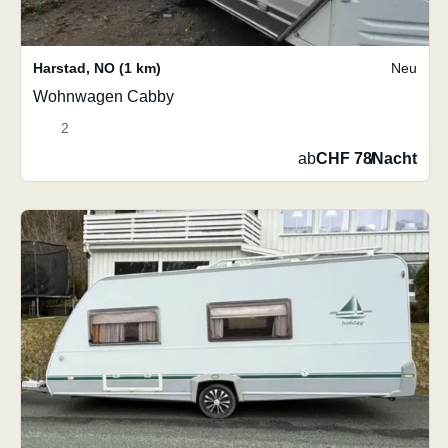
Harstad
,
NO
(1 km)
Neu
Wohnwagen Cabby
2
ab
CHF 78
/
Nacht