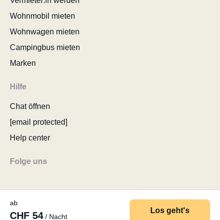
Vermieter:in werden
Wohnmobil mieten
Wohnwagen mieten
Campingbus mieten
Marken
Hilfe
Chat öffnen
[email protected]
Help center
Folge uns
ab
Los geht's
CHF 54
/ Nacht
© 2026 MyCamper AG
AGB
Datenschutzerklärung