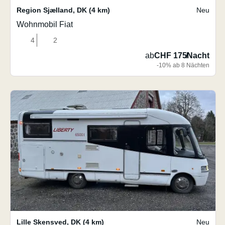
Region Sjælland
,
DK
(4 km)
Neu
Wohnmobil Fiat
4
2
ab
CHF 175
/
Nacht
-10% ab 8 Nächten
Lille Skensved
,
DK
(4 km)
Neu