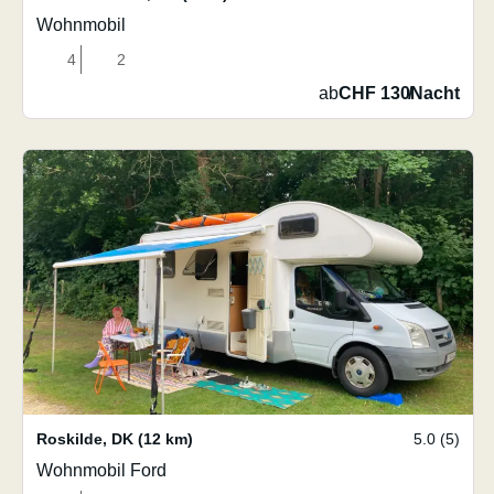
Wohnmobil
4
2
ab
CHF 130
/
Nacht
Roskilde
,
DK
(12 km)
5.0 (5)
Wohnmobil Ford