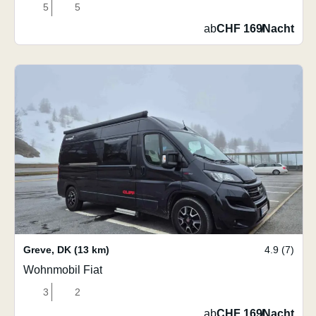
5
5
ab
CHF 169
/
Nacht
Greve
,
DK
(13 km)
4.9 (7)
Wohnmobil Fiat
3
2
ab
CHF 169
/
Nacht