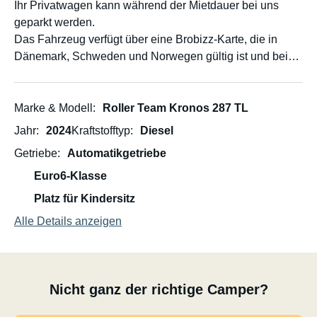
Ihr Privatwagen kann während der Mietdauer bei uns
geparkt werden.
Das Fahrzeug verfügt über eine Brobizz-Karte, die in
Dänemark, Schweden und Norwegen gültig ist und bei
Rückgabe des Fahrzeugs nach Erhalt der letzten
Rechnung verbrauchsabhängig abgerechnet wird.
Die Kosten werden von der Kaution abgezogen.
Marke & Modell
Roller Team Kronos 287 TL
Das Starterpaket ist obligatorisch.
Jahr
2024
Kraftstofftyp
Diesel
Getriebe
Automatikgetriebe
Euro6-Klasse
Platz für Kindersitz
Alle Details anzeigen
Nicht ganz der richtige Camper?