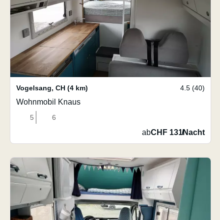
Vogelsang
,
CH
(4 km)
4.5 (40)
Wohnmobil Knaus
5
6
ab
CHF 131
/
Nacht