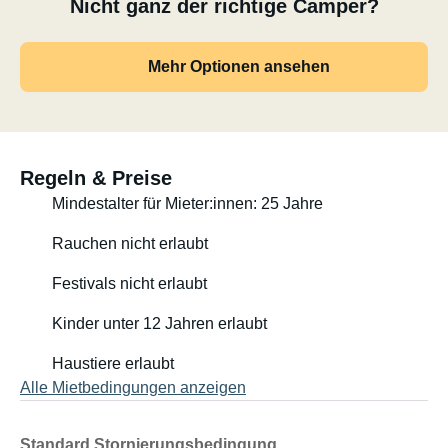
Nicht ganz der richtige Camper?
Zusätzliche Ausstattung (inklusive)
• 6 kleine Kissen
Mehr Optionen ansehen
• 6 Decken
• Bettbezüge / Schonbezüge für alle Betten
• Esstisch mit 6 Outdoor-Stühlen
• Grosse Markise
• Grosses Boden-/Schutzvlies, das unter der Markise
Regeln & Preise
ausgelegt wird
Mindestalter für Mieter:innen: 25 Jahre
(ca. 180 × 270 cm)
• Fahrradträger für 2 Fahrräder (max. 50 kg)
Rauchen nicht erlaubt
Festivals nicht erlaubt
Fahrzeug & Technik
• Klimaanlage im Fahrerhaus
Kinder unter 12 Jahren erlaubt
• Radio / CD
• Rückfahrkamera
Haustiere erlaubt
• 6-Gang-Schaltgetriebe
Alle Mietbedingungen anzeigen
• Zuladung ca. 480 kg
Standard Stornierungsbedingung