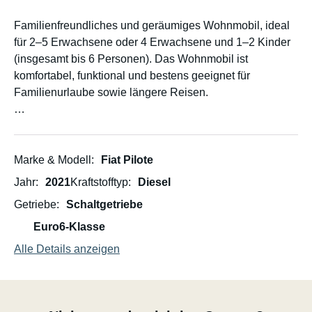
Familienfreundliches und geräumiges Wohnmobil, ideal
für 2–5 Erwachsene oder 4 Erwachsene und 1–2 Kinder
(insgesamt bis 6 Personen). Das Wohnmobil ist
komfortabel, funktional und bestens geeignet für
Familienurlaube sowie längere Reisen.
Schlafen & Wohnen
• Heckquerbett (ca. 220 × 100 cm)
• Doppelbett im Alkoven (ca. 220 × 146 cm)
Marke & Modell
Fiat Pilote
• Sitzgruppe für 2 Personen, umbaubar zum (Not-)Bett
Jahr
2021
Kraftstofftyp
Diesel
(ca. 124 × 188 cm)
Getriebe
Schaltgetriebe
• Kleiderschrank sowie zahlreiche Dachschränke
Euro6-Klasse
Küche & Bad
Alle Details anzeigen
• Küche mit 2-Flammen-Kocher
• Grosser Kühlschrank
• Badezimmer mit separater Dusche und WC