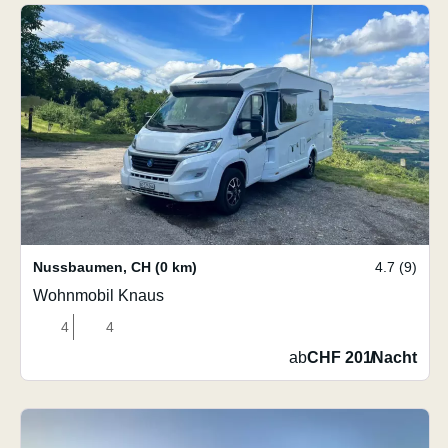
Nussbaumen
,
CH
(0 km)
4.7 (9)
Wohnmobil Knaus
4
4
ab
CHF 201
/
Nacht