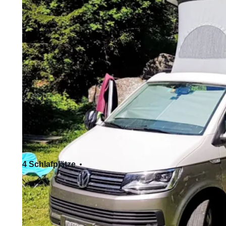
4 Schlafplätze
4 Sitzplätze
Standardführerschein - Kat. B
Haustiere erlaubt