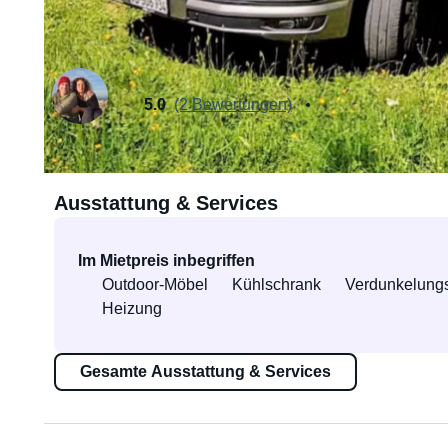
Vermietet von Nicolas
Verifizierte:r 
5.0
(2 Bewertungen)
Ausstattung & Services
Im Mietpreis inbegriffen
Outdoor-Möbel
Kühlschrank
Verdunkelung
Heizung
Gesamte Ausstattung & Services