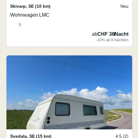
Skivarp
,
SE
(10 km)
Neu
Wohnwagen LMC
5
ab
CHF 38
/
Nacht
-10% ab 8 Nächten
Svedala
,
SE
(15 km)
4.5 (2)