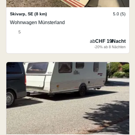
Skivarp
,
SE
(8 km)
5.0 (5)
Wohnwagen Münsterland
5
ab
CHF 19
/
Nacht
-20% ab 8 Nächten