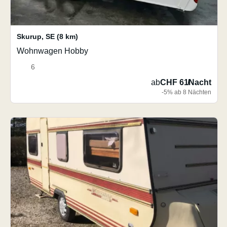
Skurup
,
SE
(8 km)
Wohnwagen Hobby
6
ab
CHF 61
/
Nacht
-5% ab 8 Nächten