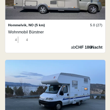
Hommelvik
,
NO
(5 km)
5.0 (27)
Wohnmobil Bürstner
4
4
ab
CHF 186
/
Nacht