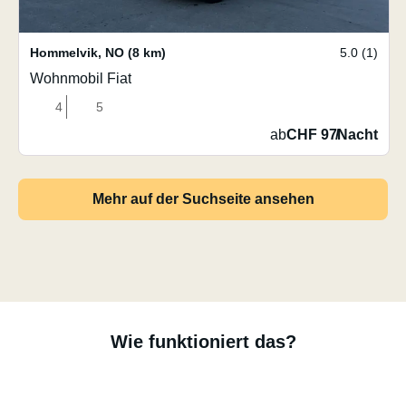
Hommelvik
,
NO
(8 km)
5.0 (1)
Wohnmobil Fiat
4
5
ab
CHF 97
/
Nacht
Mehr auf der Suchseite ansehen
Wie funktioniert das?