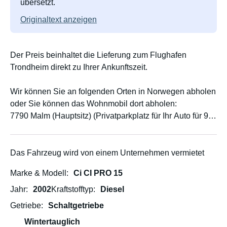
übersetzt.
Originaltext anzeigen
Der Preis beinhaltet die Lieferung zum Flughafen
Trondheim direkt zu Ihrer Ankunftszeit.
Wir können Sie an folgenden Orten in Norwegen abholen
oder Sie können das Wohnmobil dort abholen:
7790 Malm (Hauptsitz) (Privatparkplatz für Ihr Auto für 90
NOK pro Nacht)
7713 Steinkjer (Bahnhof)
7500 Stjørdal (Flughafen Trondheim)
Das Fahrzeug wird von einem Unternehmen vermietet
7010 Trondheim (Hauptbahnhof). Bitte teilen Sie uns dies
Marke & Modell
Ci CI PRO 15
im Buchungsprozess mit. Wir erstellen Ihnen dann ein
Angebot.
Jahr
2002
Kraftstofftyp
Diesel
Getriebe
Schaltgetriebe
Es ist die perfekte Wahl für zwei Erwachsene und ein
Wintertauglich
Kind oder zwei Kleinkinder. Im Heck befindet sich ein 140