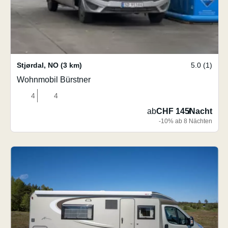
Stjørdal
,
NO
(3 km)
5.0 (1)
Wohnmobil Bürstner
4
4
ab
CHF 145
/
Nacht
-10% ab 8 Nächten