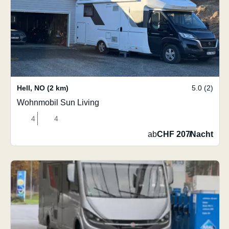
Hell
,
NO
(2 km)
5.0 (2)
Wohnmobil Sun Living
4
4
ab
CHF 207
/
Nacht