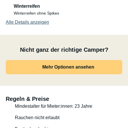
cm breites Bett und in der Mitte ein weiteres Bett mit ca.
Winterreifen
105 cm Breite.
Winterreifen ohne Spikes
Alle Details anzeigen
Kontaktieren Sie uns einfach, wenn Sie Fragen haben.
Zusätzliche Ausrüstung (z. B. Angelzubehör, eine
zusätzliche Kühlbox 12/230 V bis -21 °C oder Ähnliches)
ist optional erhältlich.
Nicht ganz der richtige Camper?
Mehr Optionen ansehen
Regeln & Preise
Mindestalter für Mieter:innen: 23 Jahre
Rauchen nicht erlaubt