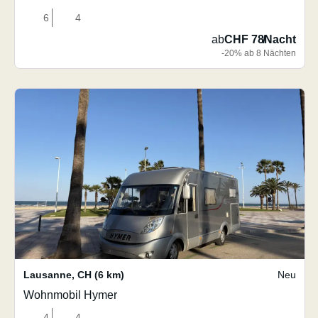
6
4
ab
CHF 78
/
Nacht
-20% ab 8 Nächten
Lausanne
,
CH
(6 km)
Neu
Wohnmobil Hymer
4
4