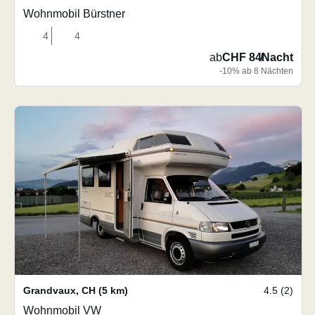
Wohnmobil Bürstner
4
4
ab
CHF 84
/
Nacht
-10% ab 8 Nächten
Grandvaux
,
CH
(5 km)
4.5 (2)
Wohnmobil VW