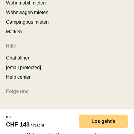
Wohnmobil mieten
Wohnwagen mieten
Campingbus mieten
Marken
Hilfe
Chat öffnen
[email protected]
Help center
Folge uns
ab
Los geht's
CHF 143
/ Nacht
© 2026 MyCamper AG
AGB
Datenschutzerklärung
Impressum
Sitemap
Cookie consent ändern