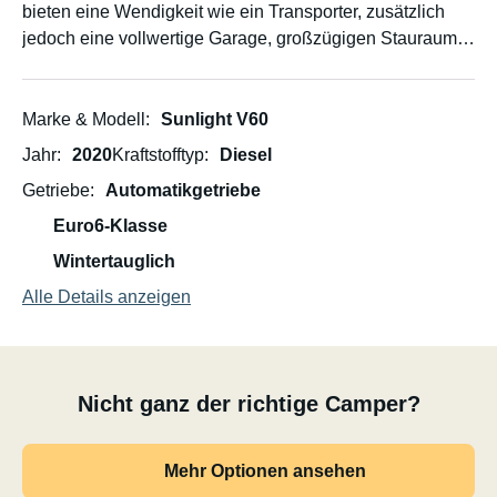
bieten eine Wendigkeit wie ein Transporter, zusätzlich
jedoch eine vollwertige Garage, großzügigen Stauraum
und eine verbesserte Isolierung. Dank 9-Gang-
Automatikgetriebe, Tempomat und Rückfahrkamera ist
das Fahren besonders angenehm. Der
Marke & Modell
Sunlight V60
Kraftstoffverbrauch liegt bei 10 l/100 km oder sogar
Jahr
2020
Kraftstofftyp
Diesel
darunter bei sparsamer Fahrweise.
Getriebe
Automatikgetriebe
➡️ Die perfekte Balance zwischen Komfort und
Euro6-Klasse
kompakten Abmessungen.
Wintertauglich
Alle Details anzeigen
Nicht ganz der richtige Camper?
Mehr Optionen ansehen