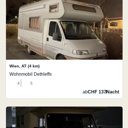
Wien
,
AT
(4 km)
Wohnmobil Dethleffs
4
5
ab
CHF 137
/
Nacht