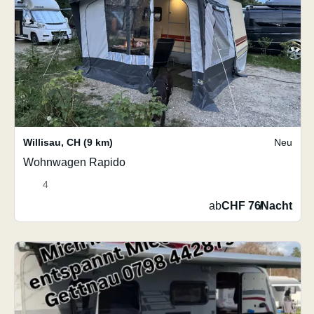
Willisau
,
CH
(9 km)
Neu
Wohnwagen Rapido
4
ab
CHF 76
/
Nacht