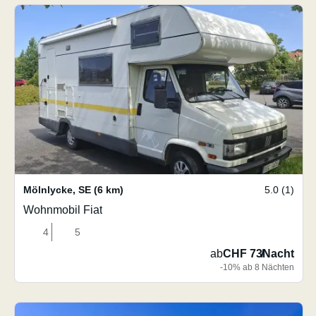
Mölnlycke
,
SE
(6 km)
5.0 (1)
Wohnmobil Fiat
4
5
ab
CHF 73
/
Nacht
-10% ab 8 Nächten