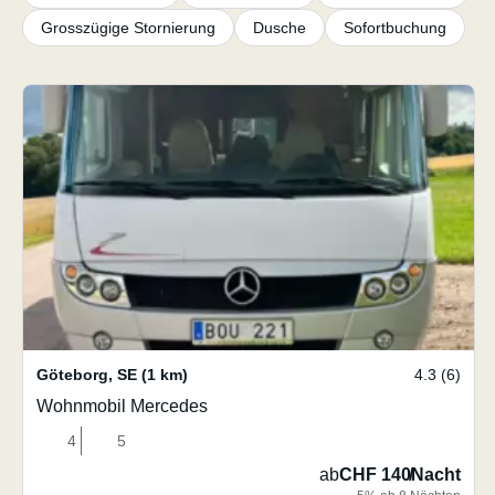
Grosszügige Stornierung
Dusche
Sofortbuchung
Göteborg
,
SE
(1 km)
4.3 (6)
Wohnmobil Mercedes
4
5
ab
CHF 140
/
Nacht