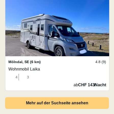
Mölndal
,
SE
(6 km)
4.8 (9)
Wohnmobil Laika
4
3
ab
CHF 143
/
Nacht
Mehr auf der Suchseite ansehen