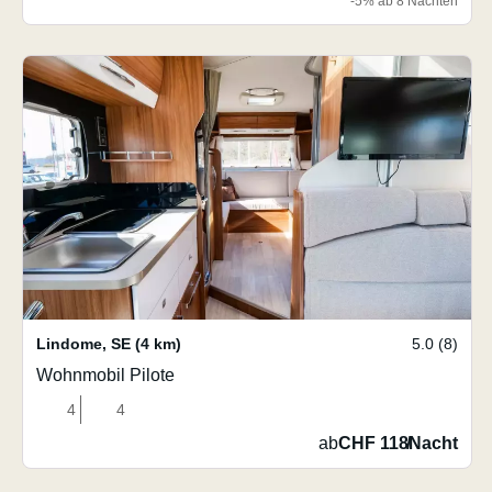
-5% ab 8 Nächten
Lindome
,
SE
(4 km)
5.0 (8)
Wohnmobil Pilote
4
4
ab
CHF 118
/
Nacht