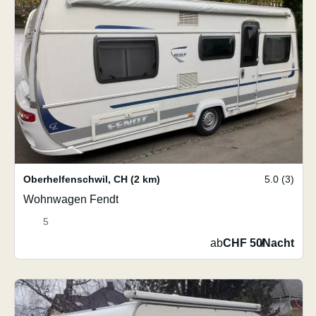
Oberhelfenschwil
,
CH
(2 km)
5.0 (3)
Wohnwagen Fendt
5
ab
CHF 50
/
Nacht