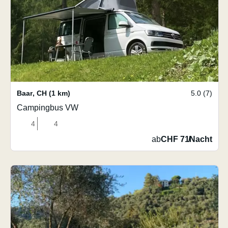
Baar
,
CH
(1 km)
5.0 (7)
Campingbus VW
4
4
ab
CHF 71
/
Nacht