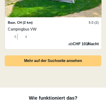
Baar
,
CH
(2 km)
5.0 (2)
Campingbus VW
5
4
ab
CHF 101
/
Nacht
Mehr auf der Suchseite ansehen
Wie funktioniert das?