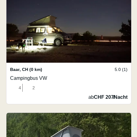
Baar
,
CH
(0 km)
5.0 (1)
Campingbus VW
4
2
ab
CHF 207
/
Nacht