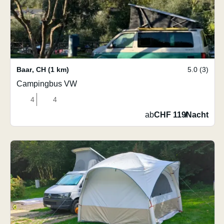
Baar
,
CH
(1 km)
5.0 (3)
Campingbus VW
4
4
ab
CHF 119
/
Nacht