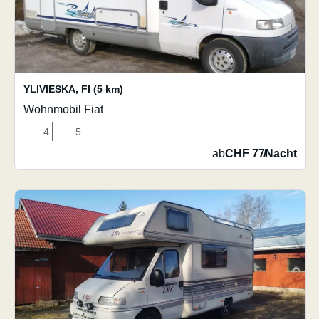
YLIVIESKA
,
FI
(5 km)
Wohnmobil Fiat
4
5
ab
CHF 77
/
Nacht