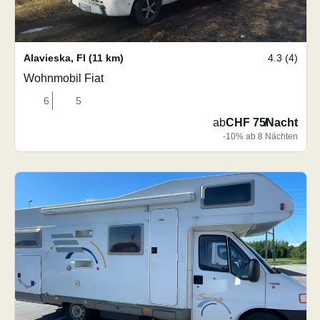
Alavieska
,
FI
(11 km)
4.3 (4)
Wohnmobil Fiat
6
5
ab
CHF 75
/
Nacht
-10% ab 8 Nächten