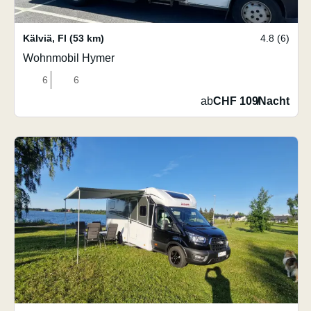
Kälviä
,
FI
(53 km)
4.8 (6)
Wohnmobil Hymer
6
6
ab
CHF 109
/
Nacht