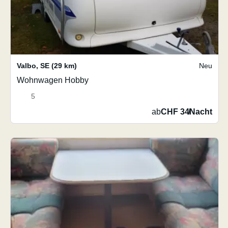
Valbo
,
SE
(29 km)
Neu
Wohnwagen Hobby
5
ab
CHF 34
/
Nacht