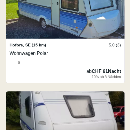
Hofors
,
SE
(15 km)
5.0 (3)
Wohnwagen Polar
6
ab
CHF 61
/
Nacht
-10% ab 8 Nächten