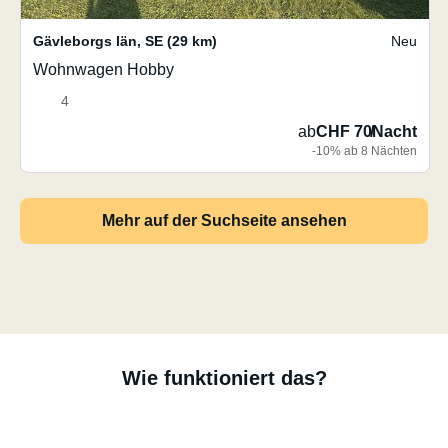
Gävleborgs län
,
SE
(29 km)
Neu
Wohnwagen Hobby
4
ab
CHF 70
/
Nacht
-10% ab 8 Nächten
Mehr auf der Suchseite ansehen
Wie funktioniert das?