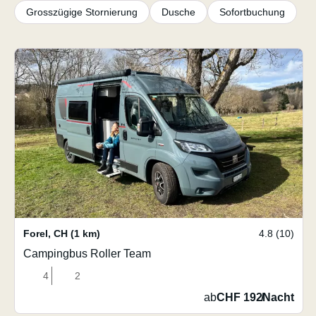
Grosszügige Stornierung
Dusche
Sofortbuchung
Forel
,
CH
(1 km)
4.8 (10)
Campingbus Roller Team
4
2
ab
CHF 192
/
Nacht