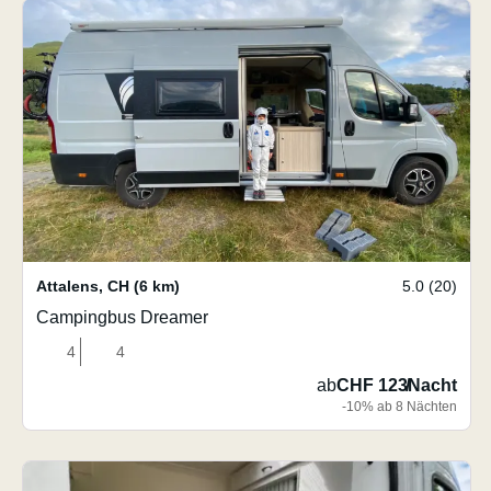
Attalens
,
CH
(6 km)
5.0 (20)
Campingbus Dreamer
4
4
ab
CHF 123
/
Nacht
-10% ab 8 Nächten