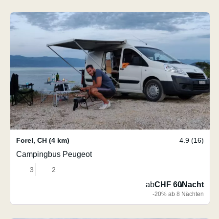
Forel
,
CH
(4 km)
4.9 (16)
Campingbus Peugeot
3
2
ab
CHF 60
/
Nacht
-20% ab 8 Nächten