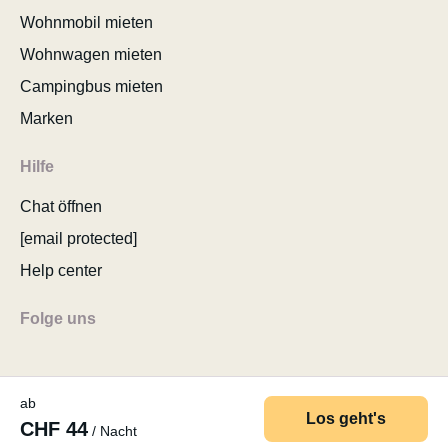
Wohnmobil mieten
Wohnwagen mieten
Campingbus mieten
Marken
Hilfe
Chat öffnen
[email protected]
Help center
Folge uns
ab
Los geht's
CHF 44
/ Nacht
© 2026 MyCamper AG
AGB
Datenschutzerklärung