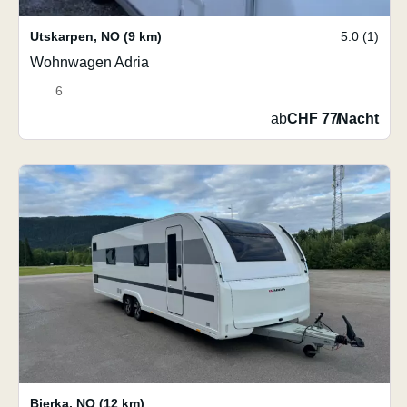
Utskarpen
,
NO
(9 km)
5.0 (1)
Wohnwagen Adria
6
ab
CHF 77
/
Nacht
Bjerka
,
NO
(12 km)