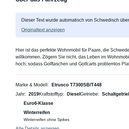
Dieser Text wurde automatisch von Schwedisch über
Originaltext anzeigen
Hier ist das perfekte Wohnmobil für Paare, die Schwede
willkommen. Zögern Sie nicht, das Leben im Wohnmobil 
hoch, sodass Golftaschen und Golfcarts problemlos Plat
Marke & Modell
Etrusco T7300SB/T448
Jahr
2019
Kraftstofftyp
Diesel
Getriebe
Schaltgetrie
Euro6-Klasse
Winterreifen
Winterreifen ohne Spikes
Alle Details anzeigen