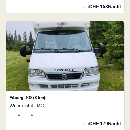
ab
CHF 153
/
Nacht
Fåberg
,
NO
(8 km)
Wohnmobil LMC
4
4
ab
CHF 179
/
Nacht