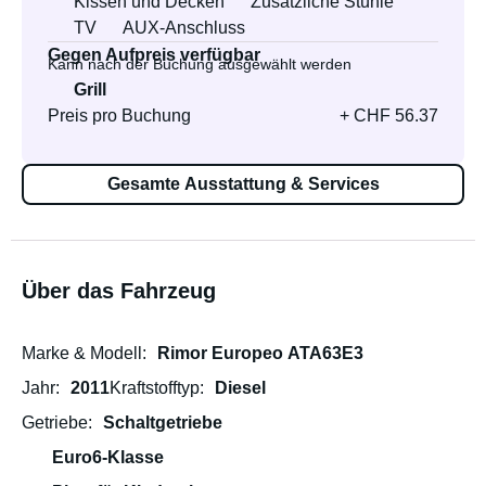
Kissen und Decken
Zusätzliche Stühle
TV
AUX-Anschluss
Gegen Aufpreis verfügbar
Kann nach der Buchung ausgewählt werden
Grill
Preis pro Buchung
+ CHF 56.37
Gesamte Ausstattung & Services
Über das Fahrzeug
Marke & Modell
Rimor Europeo ATA63E3
Jahr
2011
Kraftstofftyp
Diesel
Getriebe
Schaltgetriebe
Euro6-Klasse