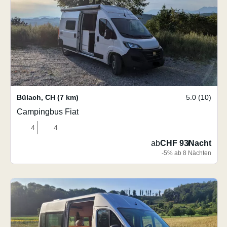
Bülach
,
CH
(7 km)
5.0 (10)
Campingbus Fiat
4
4
ab
CHF 93
/
Nacht
-5% ab 8 Nächten