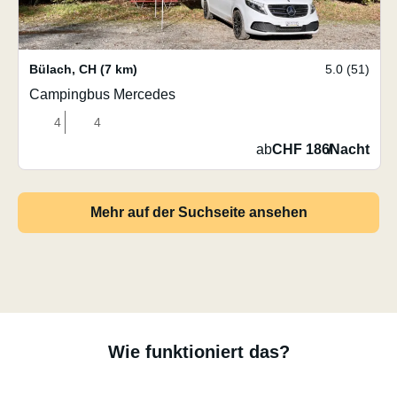
Bülach
,
CH
(7 km)
5.0 (51)
Campingbus Mercedes
4
4
ab
CHF 186
/
Nacht
Mehr auf der Suchseite ansehen
Wie funktioniert das?