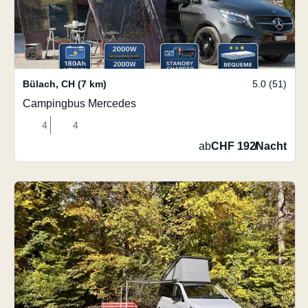
Bülach
,
CH
(7 km)
5.0 (51)
Campingbus Mercedes
4
4
ab
CHF 192
/
Nacht