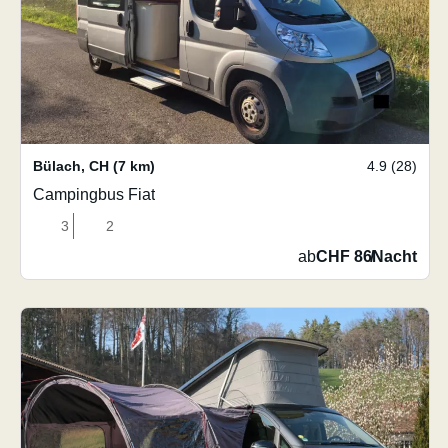
Bülach
,
CH
(7 km)
4.9 (28)
Campingbus Fiat
3
2
ab
CHF 86
/
Nacht